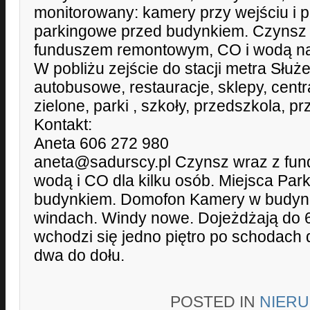
monitorowany: kamery przy wejściu i p
parkingowe przed budynkiem. Czynsz d
funduszem remontowym, CO i wodą na k
W pobliżu zejście do stacji metra Służe
autobusowe, restauracje, sklepy, cent
zielone, parki , szkoły, przedszkola, p
Kontakt:
Aneta 606 272 980
aneta@sadurscy.pl Czynsz wraz z fu
wodą i CO dla kilku osób. Miejsca Par
budynkiem. Domofon Kamery w budynku
windach. Windy nowe. Dojeżdżają do 6 p
wchodzi się jedno piętro po schodach 
dwa do dołu.
POSTED IN
NIER