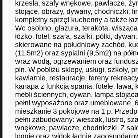
krzesła, szafy wnękowe, pawlacze, żyr
stojące, obrazy, dywany, chodniczki, fir
kompletny sprzęt kuchenny a także łaz
Wc osobno, glazura, terakota, wisząca
łóżko, fotel, szafa, szafki, półki, dyw
skierowane na południowy zachód, kuc
(11,5m2) oraz sypialni (9,5m2) na pó
wraz wodą, ogrzewaniem oraz fundu
pln. W pobliżu sklepy, usługi, szkoły, p
kawiarnie, restauracje, tereny rekreacy
kanapa z funkcją spania, fotele, ława,
mebli ściennych, dywan, lampa stojąca
pełni wyposażone oraz umeblowane, 
mieszkanie 3 pokojowe na 1 p. Przedp
pełni zabudowany: wieszak, lustro, szaf
wnękowe, pawlacze, chodniczki. Z sal
loggię oraz widok ładnie zagospodaro