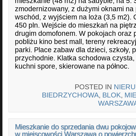
mieszkanie (48 m2) na sadybie, na 5. 
zmodernizowany, z dużymi oknami na
wschód, z wyjściem na loża (3,5 m2). 
450 pln. Wejście do mieszkań na piętr
drugim domofonem. W pokojach oraz p
pobliżu kino best mall, tereny rekreacyj
parki. Place zabaw dla dzieci, szkoły, 
przychodnie. Klatka schodowa czysta,
kuchni spore, skierowane na północ.
POSTED IN
NIER
BIEDRZYCHOWA
,
BLOK
,
MI
WARSZAW
Mieszkanie do sprzedania dwu pokojow
w miejscowości Warszawa o powierzch