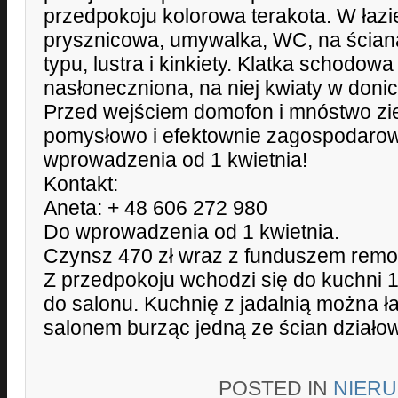
przedpokoju kolorowa terakota. W łaz
prysznicowa, umywalka, WC, na ścia
typu, lustra i kinkiety. Klatka schodo
nasłoneczniona, na niej kwiaty w doni
Przed wejściem domofon i mnóstwo zie
pomysłowo i efektownie zagospodaro
wprowadzenia od 1 kwietnia!
Kontakt:
Aneta: + 48 606 272 980
Do wprowadzenia od 1 kwietnia.
Czynsz 470 zł wraz z funduszem remo
Z przedpokoju wchodzi się do kuchni 10
do salonu. Kuchnię z jadalnią można ł
salonem burząc jedną ze ścian działo
POSTED IN
NIER