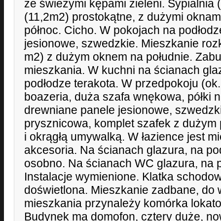
ze świeżymi kępami zieleni. Sypialnia (
(11,2m2) prostokątne, z dużymi oknam
północ. Cicho. W pokojach na podłodz
jesionowe, szwedzkie. Mieszkanie roz
m2) z dużym oknem na południe. Zabu
mieszkania. W kuchni na ścianach glaz
podłodze terakota. W przedpokoju (ok.
boazeria, duża szafa wnękowa, półki n
drewniane panele jesionowe, szwedzki
prysznicowa, komplet szafek z dużym
i okrągłą umywalką. W łazience jest mi
akcesoria. Na ścianach glazura, na p
osobno. Na ścianach WC glazura, na p
Instalacje wymienione. Klatka schodowa
doświetlona. Mieszkanie zadbane, do
mieszkania przynależy komórka lokato
Budynek ma domofon, cztery duże, now