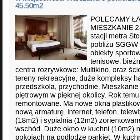
45.50m2
POLECAMY Ł
MIESZKANIE 
stacji metra St
pobliżu SGGW i
obiekty sportow
tenisowe, bieżni
centra rozrywkowe: Multikino, oraz śc
tereny rekreacyjne, duże kompleksy h
przedszkola, przychodnie. Mieszkanie 
piętrowym w pięknej okolicy. Rok temu
remontowane. Ma nowe okna plastikow
nową armaturę, internet, telefon, telew
(18m2) i sypialnia (12m2) zorientowan
wschód. Duże okno w kuchni (10m2) 
pokojach na podłodze parkiet. W kuchni