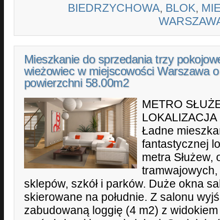
BIEDRZYCHOWA
,
BLOK
,
MI
WARSZAW
Mieszkanie do sprzedania trzy pokojow
wieżowiec w miejscowości Warszawa o
powierzchni 58.00m2
METRO SŁUŻE
LOKALIZACJA
Ładne mieszka
fantastycznej lo
metra Służew, o
tramwajowych,
sklepów, szkół i parków. Duże okna sa
skierowane na południe. Z salonu wyjś
zabudowaną loggię (4 m2) z widokiem