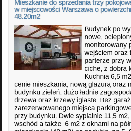
Mieszkanie do sprzedania trzy pokojow
w miejscowości Warszawa o powierzch
48.20m2
Budynek po wym
nowe, ocieplon
monitorowany 
wejściem oraz 
parterze przy 
ciche, z dobrą
Kuchnia 6,5 m
cenie mieszkania, nową glazurą oraz 
budynku zieleń, dużo ładnie zagospod
drzewa oraz krzewy iglaste. Bez garaż
zarezerwowanego miejsca parkingowego
przy budynku. Dwie sypialnie 11,5 m2,
wschód a także 6 m2 z oknami na pół