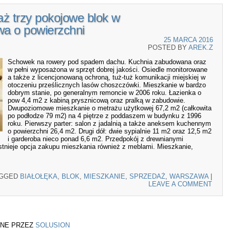
ż trzy pokojowe blok w
a o powierzchni
25 MARCA 2016
POSTED BY
AREK.Z
Schowek na rowery pod spadem dachu. Kuchnia zabudowana oraz
w pełni wyposażona w sprzęt dobrej jakości. Osiedle monitorowane
a także z licencjonowaną ochroną, tuż-tuż komunikacji miejskiej w
otoczeniu prześlicznych lasów choszczówki. Mieszkanie w bardzo
dobrym stanie, po generalnym remoncie w 2006 roku. Łazienka o
pow 4,4 m2 z kabiną prysznicową oraz pralką w zabudowie.
Dwupoziomowe mieszkanie o metrażu użytkowej 67,2 m2 (całkowita
po podłodze 79 m2) na 4 piętrze z poddaszem w budynku z 1996
roku. Pierwszy parter: salon z jadalnią a także aneksem kuchennym
o powierzchni 26,4 m2. Drugi dół: dwie sypialnie 11 m2 oraz 12,5 m2
i garderoba nieco ponad 6,6 m2. Przedpokój z drewnianymi
stnieje opcja zakupu mieszkania również z meblami. Mieszkanie,
AGGED
BIAŁOŁĘKA
,
BLOK
,
MIESZKANIE
,
SPRZEDAŻ
,
WARSZAWA
|
LEAVE A COMMENT
NE PRZEZ
SOLUSION