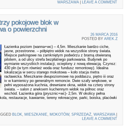
WARSZAWA
|
LEAVE A COMMENT
trzy pokojowe blok w
a o powierzchni
26 MARCA 2016
POSTED BY
AREK.Z
Łazienka poziom (wanna+wc) – 4,5m. Mieszkanie bardzo ciche,
jasne, przestronne. – półpiętro widok na wszystkie strony świata.
Miejsce parkingowe na zamkniętym podwórzu z bramą otwieraną
pilotem, a od ulicy strefa bezpłatnego parkowania. Budynek po
wymianie wszystkich instalacji, ocieplony z nową elewacją. Czynsz:
430 pln (w tym również woda oraz fundusz remontowy). Idealna
lokalizacja w sercu starego mokotowa – koło stacja metra
racławicka. Mieszkanie dwupoziomowe na poddaszu, piętro iii oraz
iv w kamienicy po generalnym remoncie. Dwie szafy wnękowe, w
pełni wyposażona kuchnia, drewniane okna, widok na cztery strony
świata. – salon z aneksem kuchennym widok na północ oraz
wschód. Łazienka góra (prysznic+wc)- 2,5m. W okolicy pełna
zkola, restauracje, kawiarnie, tereny rekreacyjne, parki, boiska, placówki
AGGED
BLOK
,
MIESZKANIE
,
MOKOTÓW
,
SPRZEDAŻ
,
WARSZAWA
|
LEAVE A COMMENT