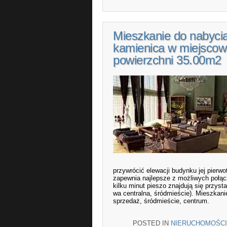
Mieszkanie do nabyci
kamienica w miejsco
powierzchni 35.00m2
przywrócić elewacji budynku jej pie
zapewnia najlepsze z możliwych połąc
kilku minut pieszo znajdują się przys
wa centralna, śródmieście). Mieszkani
sprzedaż, śródmieście, centrum.
POSTED IN
NIERUCHOMOŚCI