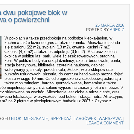
a dwu pokojowe blok w
a o powierzchni
25 MARCA 2016
POSTED BY
AREK.Z
W pokojach a także przedpokoju na podłodze klepka-jasion, w
kuchni a także łazience gres a także ceramika. Mieszkanie składa
się z salonu (22 m2), sypialni (13 m2), otwartej kuchni (7 m2),
łazienki (4,7 m2) a także przedpokoju (3,5 m2). Miła oraz zielona
okolica w pobliżu las, park, wiele ścieżek rowerowych, stadnina
koni. W pobliżu budynku urząd dzielnicy, szpital bródnowski, banki,
stacja benzynowa, biblioteka, czytelnia naukowa, gabinet
weterynaryjny, szkoły, przedszkola, żłobek, wiele sklepów oraz
punktów usługowych, pizzeria, do centrum handlowego można dojść
pieszo w ciągu 10 min. Osiedle ogrodzone z całodobową ochroną a
także monitoringiem, bardzo uporządkowane, kameralne a także
sób niepełnosprawnych. Z salonu wyjście na znaczny loża o metrażu 9
v skierowane na wschód. Mieszkanie jest ciche a także ciepłe, oraz
etna lokalizacja, w przyszłości pod bokiem stacja metra. Atrakcyjne,
m2 na 2 piętrze w pięciopiętrowym budynku z 2007 r. Czynsz z
GGED
BLOK
,
MIESZKANIE
,
SPRZEDAŻ
,
TARGÓWEK
,
WARSZAWA
|
LEAVE A COMMENT