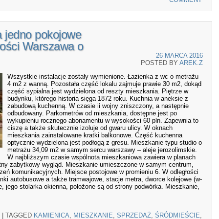
a jedno pokojowe
wości Warszawa o
26 MARCA 2016
POSTED BY
AREK.Z
Wszystkie instalacje zostały wymienione. Łazienka z wc o metrażu
4 m2 z wanną. Pozostała część lokalu zajmuje prawie 30 m2, dokąd
część sypialna jest wydzielona od reszty mieszkania. Piętrze w
budynku, którego historia sięga 1872 roku. Kuchnia w aneksie z
zabudową kuchenną. W czasie ii wojny zniszczony, a następnie
odbudowany. Parkometrów od mieszkania, dostępne jest po
wykupieniu rocznego abonamentu w wysokości 60 pln. Zapewnia to
ciszę a także skutecznie izoluje od gwaru ulicy. W oknach
mieszkania zainstalowane kratki balkonowe. Część kuchenna
optycznie wydzielona jest podłogą z gresu. Mieszkanie typu studio o
metrażu 34,09 m2 w samym sercu warszawy – aleje jerozolimskie.
W najbliższym czasie wspólnota mieszkaniowa zawiera w planach
rwotny zabytkowy wygląd. Mieszkanie umieszczone w samym centrum,
zeń komunikacyjnych. Miejsce postojowe w promieniu 6. W odległości
tanki autobusowe a także tramwajowe, stacje metra, dworce kolejowe (w-
e, jego stolarka okienna, położone są od strony podwórka. Mieszkanie,
|
TAGGED
KAMIENICA
,
MIESZKANIE
,
SPRZEDAŻ
,
ŚRÓDMIEŚCIE
,