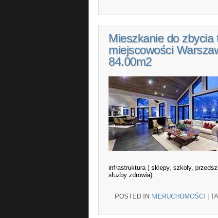
Mieszkanie do zbycia 
miejscowości Warszaw
84.00m2
infrastruktura ( sklepy, szkoły, przeds
służby zdrowia).
POSTED IN
NIERUCHOMOŚCI
|
T