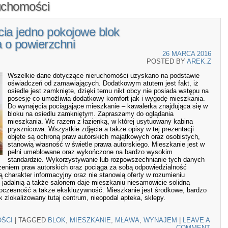
uchomości
ia jedno pokojowe blok
 o powierzchni
26 MARCA 2016
POSTED BY
AREK.Z
Wszelkie dane dotyczące nieruchomości uzyskano na podstawie
oświadczeń od zamawiających. Dodatkowym atutem jest fakt, iż
osiedle jest zamknięte, dzięki temu nikt obcy nie posiada wstępu na
posesję co umożliwia dodatkowy komfort jak i wygodę mieszkania.
Do wynajęcia pociągające mieszkanie – kawalerka znajdująca się w
bloku na osiedlu zamkniętym. Zapraszamy do oglądania
mieszkania. Wc razem z łazienką, w której usytuowany kabina
prysznicowa. Wszystkie zdjęcia a także opisy w tej prezentacji
objęte są ochroną praw autorskich majątkowych oraz osobistych,
stanowią własność w świetle prawa autorskiego. Mieszkanie jest w
pełni umeblowane oraz wykończone na bardzo wysokim
standardzie. Wykorzystywanie lub rozpowszechnianie tych danych
szeniem praw autorskich oraz pociąga za sobą odpowiedzialność
 charakter informacyjny oraz nie stanowią oferty w rozumieniu
 jadalnią a także salonem daje mieszkaniu niesamowicie solidną
woczesność a także ekskluzywność. Mieszkanie jest środkowe, bardzo
k zlokalizowany tutaj centrum, nieopodal apteka, sklepy.
ŚCI
|
TAGGED
BLOK
,
MIESZKANIE
,
MŁAWA
,
WYNAJEM
|
LEAVE A
COMMENT