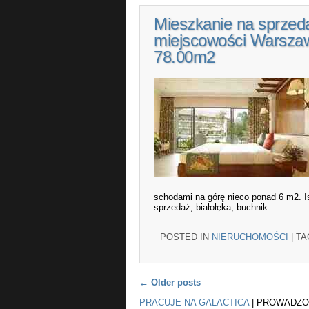
Mieszkanie na sprzeda
miejscowości Warszaw
78.00m2
schodami na górę nieco ponad 6 m2. I
sprzedaż, białołęka, buchnik.
POSTED IN
NIERUCHOMOŚCI
|
T
Post navigation
←
Older posts
PRACUJE NA GALACTICA
|
PROWADZO