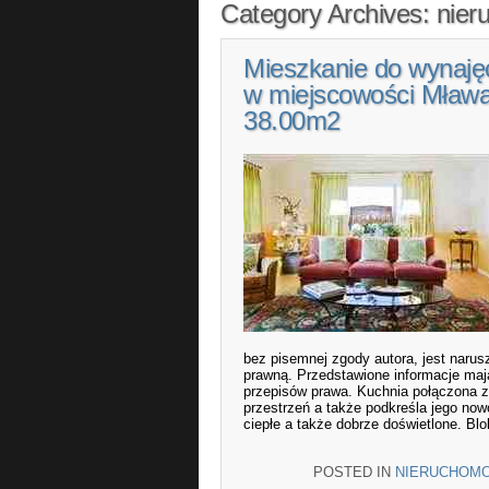
Category Archives:
nier
Mieszkanie do wynajęc
w miejscowości Mława
38.00m2
bez pisemnej zgody autora, jest naru
prawną. Przedstawione informacje mają
przepisów prawa. Kuchnia połączona z
przestrzeń a także podkreśla jego no
ciepłe a także dobrze doświetlone. Blo
POSTED IN
NIERUCHOMO