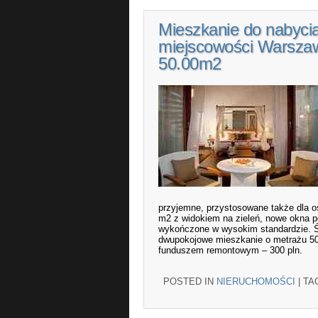
Mieszkanie do nabyci
miejscowości Warszaw
50.00m2
przyjemne, przystosowane także dla o
m2 z widokiem na zieleń, nowe okna pc
wykończone w wysokim standardzie. Świ
dwupokojowe mieszkanie o metrażu 50 
funduszem remontowym – 300 pln.
POSTED IN
NIERUCHOMOŚCI
|
TA