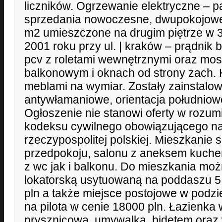
liczników. Ogrzewanie elektryczne – p
sprzedania nowoczesne, dwupokojowe
m2 umieszczone na drugim piętrze w 3
2001 roku przy ul. | kraków – prądnik 
pcv z roletami wewnętrznymi oraz mosk
balkonowym i oknach od strony zach
meblami na wymiar. Zostały zainstalo
antywłamaniowe, orientacja południow
Ogłoszenie nie stanowi oferty w rozum
kodeksu cywilnego obowiązującego na
rzeczypospolitej polskiej. Mieszkanie 
przedpokoju, salonu z aneksem kuchenn
z wc jak i balkonu. Do mieszkania mo
lokatorską usytuowaną na poddaszu 5
pln a także miejsce postojowe w pod
na pilota w cenie 18000 pln. Łazienka
prysznicową, umywalką, bidetem oraz