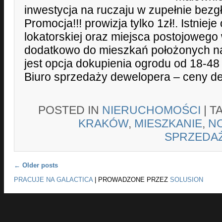
inwestycja na ruczaju w zupełnie bezg
Promocja!!! prowizja tylko 1zł!. Istnie
lokatorskiej oraz miejsca postojoweg
dodatkowo do mieszkań położonych na
jest opcja dokupienia ogrodu od 18-48
Biuro sprzedaży dewelopera – ceny d
POSTED IN
NIERUCHOMOŚCI
|
T
KRAKÓW
,
MIESZKANIE
,
N
SPRZEDA
Post navigation
←
Older posts
PRACUJE NA GALACTICA
|
PROWADZONE PRZEZ
SOLUSION