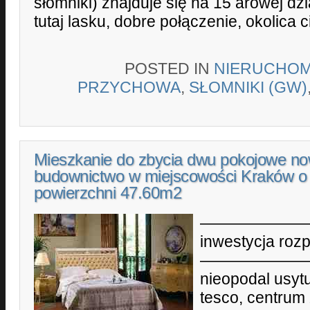
słomniki) znajduje się na 15 arowej dz
tutaj lasku, dobre połączenie, okolica 
POSTED IN
NIERUCHOM
PRZYCHOWA
,
SŁOMNIKI (GW)
Mieszkanie do zbycia dwu pokojowe n
budownictwo w miejscowości Kraków o
powierzchni 47.60m2
——————
inwestycja roz
——————
nieopodal usyt
tesco, centrum