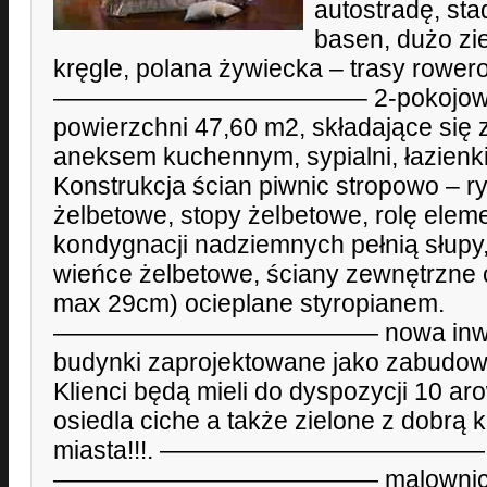
autostradę, sta
basen, dużo zie
kręgle, polana żywiecka – trasy rower
————————————– 2-pokojowe m
powierzchni 47,60 m2, składające się 
aneksem kuchennym, sypialni, łazienki
Konstrukcja ścian piwnic stropowo – r
żelbetowe, stopy żelbetowe, rolę ele
kondygnacji nadziemnych pełnią słupy, 
wieńce żelbetowe, ściany zewnętrzne 
max 29cm) ocieplane styropianem.
————————————— nowa inwestyc
budynki zaprojektowane jako zabudow
Klienci będą mieli do dyspozycji 10 a
osiedla ciche a także zielone z dobrą
miasta!!!. —————————————
————————————— malowniczo z