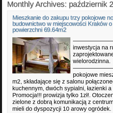
Monthly Archives:
październik 
Mieszkanie do zakupu trzy pokojowe n
budownictwo w miejscowości Kraków o
powierzchni 69.64m2
———————
inwestycja na r
zaprojektowan
wielorodzinna.
———————
pokojowe miesz
m2, składające się z salonu połączon
kuchennym, dwóch sypialni, łazienki a
Promocja!!! prowizja tylko 1zł!. Otocze
zielone z dobrą komunikacją z centrum 
mieli do dyspozycji 10 arowy ogródek.