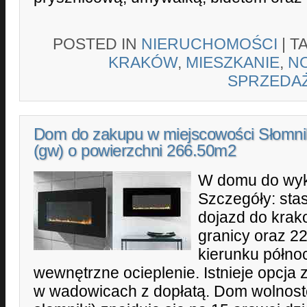
POSTED IN
NIERUCHOMOŚCI
|
T
KRAKÓW
,
MIESZKANIE
,
N
SPRZEDA
Dom do zakupu w miejscowości Słomni
(gw) o powierzchni 266.50m2
W domu do wyk
Szczegóły: sta
dojazd do krak
granicy oraz 2
kierunku półn
wewnętrzne ocieplenie. Istnieje opcja
w wadowicach z dopłatą. Dom wolnost