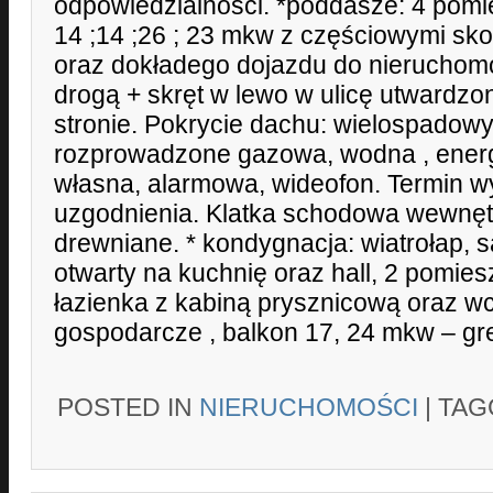
odpowiedzialności. *poddasze: 4 pomi
14 ;14 ;26 ; 23 mkw z częściowymi skos
oraz dokładego dojazdu do nieruchomo
drogą + skręt w lewo w ulicę utwardzo
stronie. Pokrycie dachu: wielospadowy 
rozprowadzone gazowa, wodna , energ
własna, alarmowa, wideofon. Termin w
uzgodnienia. Klatka schodowa wewnęt
drewniane. * kondygnacja: wiatrołap, 
otwarty na kuchnię oraz hall, 2 pomies
łazienka z kabiną prysznicową oraz w
gospodarcze , balkon 17, 24 mkw – gres
POSTED IN
NIERUCHOMOŚCI
|
TA