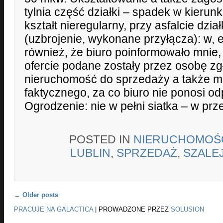
tylnia część działki – spadek w kierun
kształt nieregularny, przy asfalcie dzi
(uzbrojenie, wykonane przyłącza): w,
również, że biuro poinformowało mnie
ofercie podane zostały przez osobę zg
nieruchomość do sprzedaży a także m
faktycznego, za co biuro nie ponosi od
Ogrodzenie: nie w pełni siatka – w prze
POSTED IN
NIERUCHOMOŚ
LUBLIN
,
SPRZEDAŻ
,
SZALE
Post navigation
←
Older posts
PRACUJE NA GALACTICA
|
PROWADZONE PRZEZ
SOLUSION