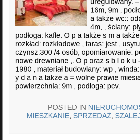
uregulowany. – 
16m, 9m , podło
a także wc:: od
4m, , ściany: pł
podłoga: kafle. O p a także s m a także 
rozkład: rozkładowe , taras: jest , usy
czynsz:300 /4 osób, opomiarowanie: pe
nowe drewniane ,. O p oraz s b l o k u
1980 , materiał budowlany: wp , winda:
y d a n a także a = wolne prawie miesią
powierzchnia: 9m , podłoga: pcv.
POSTED IN
NIERUCHOMO
MIESZKANIE
,
SPRZEDAŻ
,
SZALE