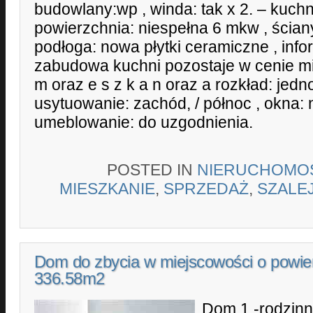
budowlany:wp , winda: tak x 2. – kuchn
powierzchnia: niespełna 6 mkw , ścian
podłoga: nowa płytki ceramiczne , inf
zabudowa kuchni pozostaje w cenie mi
m oraz e s z k a n oraz a rozkład: jedno
usytuowanie: zachód, / północ , okna: 
umeblowanie: do uzgodnienia.
POSTED IN
NIERUCHOMO
MIESZKANIE
,
SPRZEDAŻ
,
SZALE
Dom do zbycia w miejscowości o powie
336.58m2
Dom 1 -rodzin