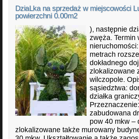
DziaLka na sprzedaż w miejscowości Lu
powierzchni 0.00m2
), następnie dz
zwęża. Termin
nieruchomości: 
metrach rozsze
dokładnego doja
zlokalizowane 
wilczopole. Opis
sąsiedztwa: do
działka granicz
Przeznaczenie:
zabudowana d
pow 40 mkw – do
zlokalizowane także murowany budyn
30 mkw. Ukształtowanie a także zago