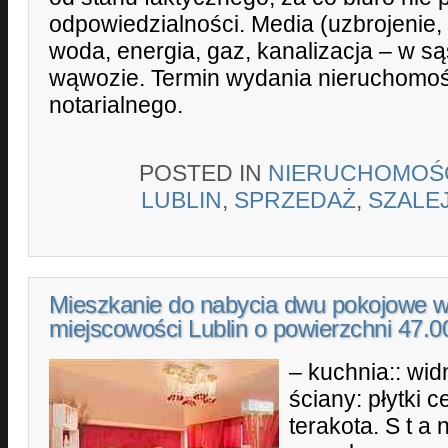
odpowiedzialności. Media (uzbrojenie,
woda, energia, gaz, kanalizacja – w są
wąwozie. Termin wydania nieruchomośc
notarialnego.
POSTED IN
NIERUCHOMOŚ
LUBLIN
,
SPRZEDAŻ
,
SZALE
Mieszkanie do nabycia dwu pokojowe 
miejscowości Lublin o powierzchni 47.
– kuchnia:: wid
ściany: płytki 
terakota. S t a 