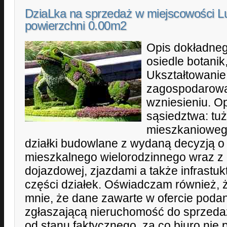
DziaLka na sprzedaż w miejscowości Lu
powierzchni 0.00m2
Opis dokładneg
osiedle botanik,
Ukształtowanie
zagospodarowan
wzniesieniu. Op
sąsiedztwa: tuż
mieszkanioweg
działki budowlane z wydaną decyzją o 
mieszkalnego wielorodzinnego wraz z 
dojazdowej, zjazdami a także infrastuk
części działek. Oświadczam również, 
mnie, że dane zawarte w ofercie poda
zgłaszającą nieruchomość do sprzeda
od stanu faktycznego, za co biuro nie 