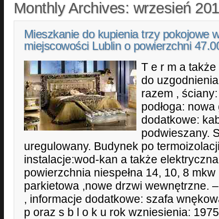
Monthly Archives:
wrzesień 20
Mieszkanie do kupienia trzy pokojowe 
miejscowości Lublin o powierzchni 47.
T e r m a także
do uzgodnienia.
razem , ściany
podłoga: nowa g
dodatkowe: kab
podwieszany. S 
uregulowany. Budynek po termoizolacj
instalacje:wod-kan a także elektryczna.
powierzchnia niespełna 14, 10, 8 mkw 
parkietowa ,nowe drzwi wewnętrzne. –
, informacje dodatkowe: szafa wnękowa
p oraz s b l o k u rok wzniesienia: 1975