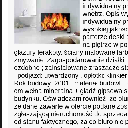
indywidualny pr
wnętrz. Opis w
indywidualny pr
wysokiej jakoś
parterze deski 
na piętrze w p
glazury terakoty, ściany malowane fa
zmywanie. Zagospodarowanie działki: 
ozdobne ; zainstalowane zraszacze 
, podjazd: utwardzony , opłotki: klinkie
Rok budowy: 2001 , materiał budowl. 
cm wełna mineralna + gładź gipsowa si
budynku. Oświadczam również, że biu
że dane zawarte w ofercie podane zos
zgłaszającą nieruchomość do sprzeda
od stanu faktycznego, za co biuro nie 