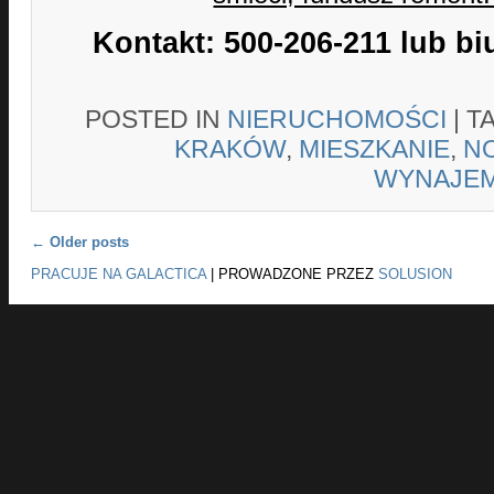
Kontakt: 500-206-211 lub bi
POSTED IN
NIERUCHOMOŚCI
|
T
KRAKÓW
,
MIESZKANIE
,
N
WYNAJE
Post navigation
←
Older posts
PRACUJE NA GALACTICA
|
PROWADZONE PRZEZ
SOLUSION