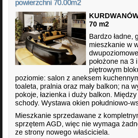
powierzchni 70.00m2
KURDWANÓW –
70 m2
Bardzo ładne,
mieszkanie w w
dwupoziomowe
położone na 3 i
piętrowym blok
poziomie: salon z aneksem kuchennym 
toaleta, pralnia oraz mały balkon; na 
pokoje, łazienka i duży balkon. Międ
schody. Wystawa okien południowo-w
Mieszkanie sprzedawane z kompletny
sprzętem AGD, więc nie wymaga żadn
ze strony nowego właściciela.