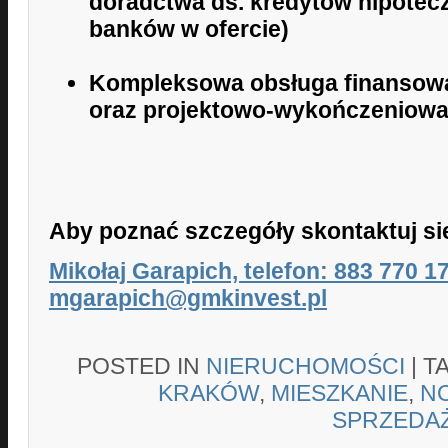
doradctwa ds. kredytów hipotec
banków w ofercie)
Kompleksowa obsługa finansowa,
oraz projektowo-wykończeniowa
Aby poznać szczegóły skontaktuj si
Mikołaj Garapich, telefon: 883 770 1
mgarapich@gmkinvest.pl
POSTED IN
NIERUCHOMOŚCI
|
T
KRAKÓW
,
MIESZKANIE
,
N
SPRZEDA