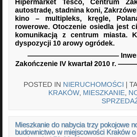
Hipermarket Tesco, Centrum Zak
autostradę, stadnina koni, Zakrzówek
kino – multipleks, kręgle, Pola
rowerowe. Otoczenie osiedla jest ci
komunikacją z centrum miasta. K
dyspozycji 10 arowy ogródek.
————————————— Inwestycj
Zakończenie IV kwartał 2010
POSTED IN
NIERUCHOMOŚCI
|
T
KRAKÓW
,
MIESZKANIE
,
N
SPRZEDA
Mieszkanie do nabycia trzy pokojowe 
budownictwo w miejscowości Kraków o