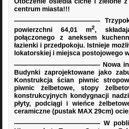
Otoczenie osiedla ciche i zielone 
centrum miasta!!!
————————————— Trzypokojo
2
powierzchni 64,01 m
, składa
połączonego z aneksem kuchenny
łazienki i przedpokoju. Istnieje mo
lokatorskiej i miejsca postojowego
————————————— Nowa inwest
Budynki zaprojektowane jako zab
Konstrukcja ścian piwnic stropo
piwnic żelbetowe, stopy żelbet
konstrukcyjnych kondygnacji nadzi
płyty, podciągi i wieńce żelbetow
ceramiczne (pustak MAX 29cm) ocie
————————————— W pobliżu z