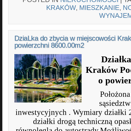
KRAKÓW
,
MIESZKANIE
,
N
WYNAJE
DziaLka do zbycia w miejscowości Kra
powierzchni 8600.00m2
Działka
Kraków Po
o powie
Położona
sąsiedztw
inwestycyjnych . Wymiary działk
działki drogą techniczną opa
równoleglą do autostrady.Możliwoś