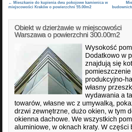
Post navigation
←
Mieszkanie do kupienia dwu pokojowe kamienica w
Mie
miejscowości Kraków o powierzchni 55.00m2
budownict
Obiekt w dzierżawie w miejscowości
Warszawa o powierzchni 300.00m2
Wysokość pomi
Dodatkowo w p
znajdują się ko
pomieszczenie
produkcyjno-ha
własny przeszk
wydawania a t
towarów, własne wc z umywalką, poka
drzwi zewnętrzne, dużo okien, w tym 
okienna dachowe. We wszystkich pom
aluminiowe, w oknach kraty. W części 