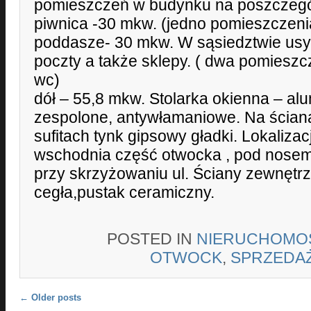
pomieszczeń w budynku na poszczegó
piwnica -30 mkw. (jedno pomieszczeni
poddasze- 30 mkw. W sąsiedztwie us
poczty a także sklepy. ( dwa pomieszc
wc)
dół – 55,8 mkw. Stolarka okienna – al
zespolone, antywłamaniowe. Na ścia
sufitach tynk gipsowy gładki. Lokalizac
wschodnia część otwocka , pod nosem s
przy skrzyżowaniu ul. Ściany zewnętr
cegła,pustak ceramiczny.
POSTED IN
NIERUCHOMO
OTWOCK
,
SPRZEDA
Post navigation
←
Older posts