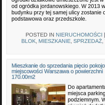
od ogródka jordanowskiego. W 2013 w
budynku przy tej samej ulicy zostanie 
podstawowa oraz przedszkole.
POSTED IN
NIERUCHOMOŚCI
BLOK
,
MIESZKANIE
,
SPRZEDAŻ
,
Mieszkanie do sprzedania pięcio pokoj
miejscowości Warszawa o powierzchni
170.00m2
Do apartament
miejsca parkin
podziemnym. W 