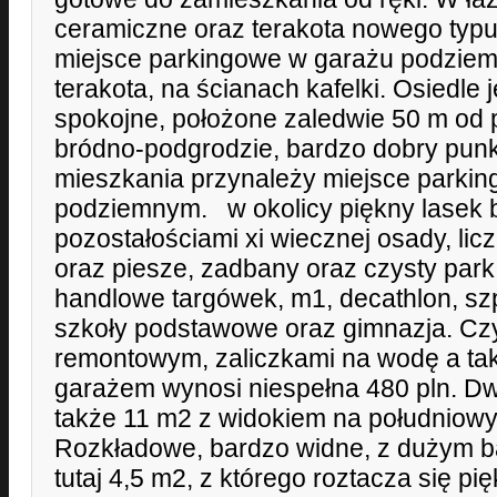
ceramiczne oraz terakota nowego typu
miejsce parkingowe w garażu podzie
terakota, na ścianach kafelki. Osiedle j
spokojne, położone zaledwie 50 m od 
bródno-podgrodzie, bardzo dobry punk
mieszkania przynależy miejsce parki
podziemnym. w okolicy piękny lasek 
pozostałościami xi wiecznej osady, lic
oraz piesze, zadbany oraz czysty par
handlowe targówek, m1, decathlon, szp
szkoły podstawowe oraz gimnazja. Cz
remontowym, zaliczkami na wodę a ta
garażem wynosi niespełna 480 pln. Dw
także 11 m2 z widokiem na południowy 
Rozkładowe, bardzo widne, z dużym b
tutaj 4,5 m2, z którego roztacza się p