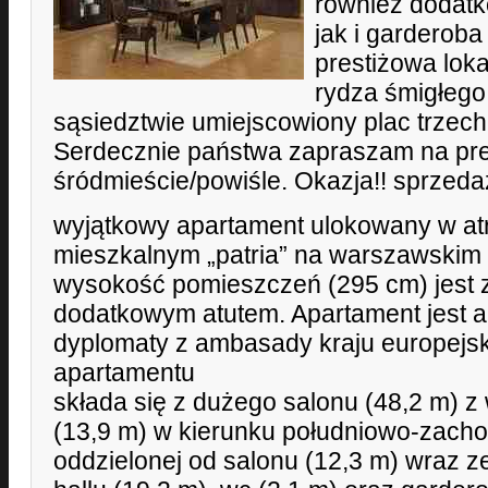
również dodatk
jak i garderoba
prestiżowa loka
rydza śmigłego
sąsiedztwie umiejscowiony plac trzech 
Serdecznie państwa zapraszam na pre
śródmieście/powiśle. Okazja!! sprzeda
wyjątkowy apartament ulokowany w at
mieszkalnym „patria” na warszawskim
wysokość pomieszczeń (295 cm) jest 
dodatkowym atutem. Apartament jest ak
dyplomaty z ambasady kraju europejsk
apartamentu
składa się z dużego salonu (48,2 m) z
(13,9 m) w kierunku południowo-zacho
oddzielonej od salonu (12,3 m) wraz ze