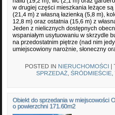
hallu (19,2 m), wc (2,1 m) oraz garder
w drugiej części mieszkania leżące są 
(21,4 m) z własną łazienką (5,8 m), kol
12,8 m) oraz ostatnia (15,6 m) z własn
Jeden z nielicznych dostępnych obecni
wspaniałym usytuowaniu w skrzydle b
na przedostatnim piętrze (nad nim jed
umiejscowiony narożnie, słoneczny or
POSTED IN
NIERUCHOMOŚCI
|
SPRZEDAŻ
,
ŚRÓDMIEŚCIE
,
Obiekt do sprzedania w miejscowości 
o powierzchni 171.60m2