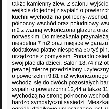
także kamienny zlew. Z salonu wyjście 
wejście do jednej z sypialń o powierz
kuchni wychodzi na północny-wschód, 
północny-wschód oraz południowy-wsc
m2 z wanną wykończona glazurą oraz
norweskim. Do mieszkania przynależą:
niespełna 7 m2 oraz miejsce w garaż
dodatkowo płatne niespełna 30 tyś pln
urządzone z pomysłem. Ponadto osied
swój plac dla dzieci. Salon 18,74 m2 o
pewnej mierze przedzielony użyteczny
o powierzchni 9,81 m2 wykończonego 
wchodzi się do dwóch pozostałych bar
sypialń o powierzchni 12,44 a także 1
wychodzą na stronę północno wschodn
bardzo sympatyczni sąsiedzi. Mieszka
ogródki działkowe umieszczone jest w 