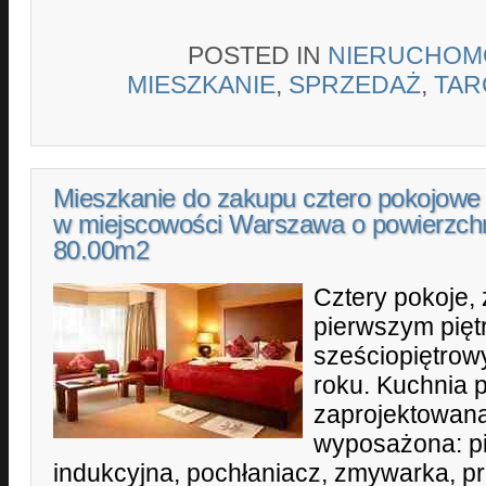
POSTED IN
NIERUCHOM
MIESZKANIE
,
SPRZEDAŻ
,
TA
Mieszkanie do zakupu cztero pokojowe 
w miejscowości Warszawa o powierzch
80.00m2
Cztery pokoje,
pierwszym pięt
sześciopiętro
roku. Kuchnia
zaprojektowan
wyposażona: pi
indukcyjna, pochłaniacz, zmywarka, p