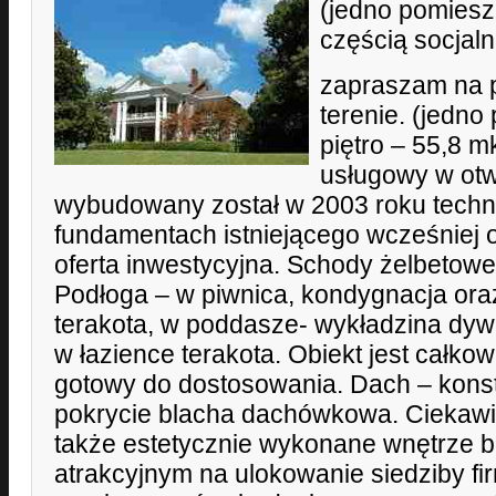
(jedno pomiesz
częścią socjalną
zapraszam na 
terenie. (jedno
piętro – 55,8 
usługowy w ot
wybudowany został w 2003 roku techno
fundamentach istniejącego wcześniej o
oferta inwestycyjna. Schody żelbetowe
Podłoga – w piwnica, kondygnacja oraz
terakota, w poddasze- wykładzina dy
w łazience terakota. Obiekt jest całk
gotowy do dostosowania. Dach – konst
pokrycie blacha dachówkowa. Ciekawi
także estetycznie wykonane wnętrze 
atrakcyjnym na ulokowanie siedziby fi