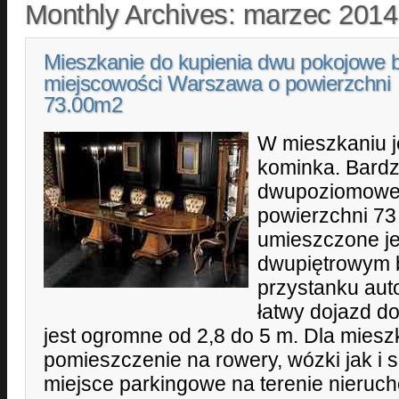
Monthly Archives:
marzec 2014
Mieszkanie do kupienia dwu pokojowe 
miejscowości Warszawa o powierzchni
73.00m2
W mieszkaniu je
kominka. Bard
dwupoziomowe 
powierzchni 73
umieszczone je
dwupiętrowym 
przystanku auto
łatwy dojazd d
jest ogromne od 2,8 do 5 m. Dla mies
pomieszczenie na rowery, wózki jak i 
miejsce parkingowe na terenie nieruc