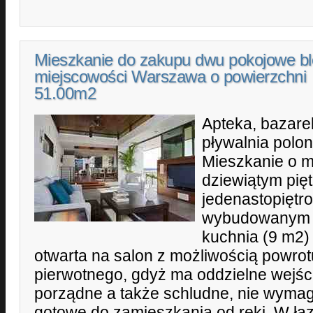
Mieszkanie do zakupu dwu pokojowe b
miejscowości Warszawa o powierzchni
51.00m2
Apteka, bazare
pływalnia polon
Mieszkanie o m
dziewiątym pię
jedenastopiętr
wybudowanym w
kuchnia (9 m2)
otwarta na salon z możliwością powrot
pierwotnego, gdyż ma oddzielne wejści
porządne a także schludne, nie wyma
gotowe do zamieszkania od ręki. W łaz