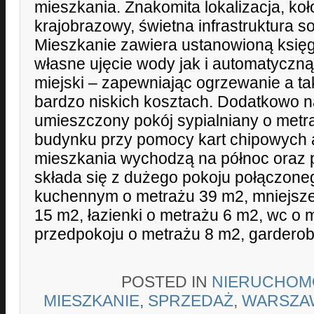
mieszkania. Znakomita lokalizacja, koł
krajobrazowy, świetna infrastruktura s
Mieszkanie zawiera ustanowioną księg
własne ujęcie wody jak i automatyczną
miejski – zapewniając ogrzewanie a ta
bardzo niskich kosztach. Dodatkowo na
umieszczony pokój sypialniany o metr
budynku przy pomocy kart chipowych a
mieszkania wychodzą na północ oraz 
składa się z dużego pokoju połączon
kuchennym o metrażu 39 m2, mniejsze
15 m2, łazienki o metrażu 6 m2, wc o 
przedpokoju o metrażu 8 m2, gardero
POSTED IN
NIERUCHOM
MIESZKANIE
,
SPRZEDAŻ
,
WARSZA