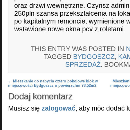
oraz drzwi wewnętrzne. Czynsz admini
250pln szansa przekształcenia na loka
po kapitalnym remoncie, wymienione ws
wstawione nowe okna pcv z roletami.
THIS ENTRY WAS POSTED IN
TAGGED
BYDGOSZCZ
,
KA
SPRZEDAŻ
. BOOKM
Post navigation
←
Mieszkanie do nabycia cztero pokojowe blok w
Mieszkani
miejscowości Bydgoszcz o powierzchni 78.52m2
miejscowo
Dodaj komentarz
Musisz się
zalogować
, aby móc dodać 