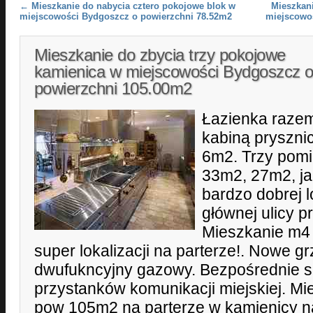
Post navigation
←
Mieszkanie do nabycia cztero pokojowe blok w
Mieszkani
miejscowości Bydgoszcz o powierzchni 78.52m2
miejscowo
Mieszkanie do zbycia trzy pokojowe
kamienica w miejscowości Bydgoszcz 
powierzchni 105.00m2
Łazienka razem
kabiną pryszni
6m2. Trzy pomi
33m2, 27m2, ja
bardzo dobrej l
głównej ulicy 
Mieszkanie m4
super lokalizacji na parterze!. Nowe gr
dwufukncyjny gazowy. Bezpośrednie 
przystanków komunikacji miejskiej. Mi
pow 105m2 na parterze w kamienicy n