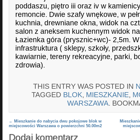
poddaszu, piętro iii oraz iv w kamieni
remoncie. Dwie szafy wnękowe, w peł
kuchnia, drewniane okna, widok na czte
salon z aneksem kuchennym widok na
Łazienka góra (prysznic+wc)- 2,5m. W 
infrastruktura ( sklepy, szkoły, przedsz
kawiarnie, tereny rekreacyjne, parki, b
zdrowia).
THIS ENTRY WAS POSTED IN
TAGGED
BLOK
,
MIESZKANIE
,
M
WARSZAWA
. BOOKM
Post navigation
←
Mieszkanie do nabycia dwu pokojowe blok w
Mieszkani
miejscowości Warszawa o powierzchni 50.00m2
miejsco
Dodaj komentarz