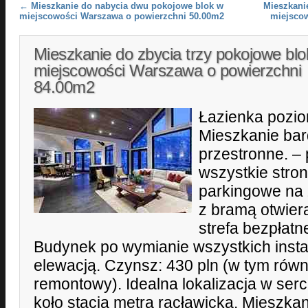
Post navigation
←
Mieszkanie do nabycia dwu pokojowe blok w
Mieszkani
miejscowości Warszawa o powierzchni 50.00m2
miejsco
Mieszkanie do zbycia trzy pokojowe blo
miejscowości Warszawa o powierzchni
84.00m2
Łazienka pozi
Mieszkanie bar
przestronne. – 
wszystkie stron
parkingowe na
z bramą otwiera
strefa bezpłat
Budynek po wymianie wszystkich instal
elewacją. Czynsz: 430 pln (w tym rów
remontowy). Idealna lokalizacja w se
koło stacja metra racławicka. Mieszk