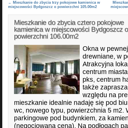
Post navigation
←
Mieszkanie do zbycia trzy pokojowe kamienica w
Mieszkan
miejscowości Bydgoszcz o powierzchni 105.00m2
miejscow
Mieszkanie do zbycia cztero pokojowe
kamienica w miejscowości Bydgoszcz 
powierzchni 106.00m2
Okna w pewnej
drewniane, w p
Atrakcyjna loka
centrum miasta
pks, centrum h
także zaprasza
względu na pre
mieszkanie idealnie nadaję się pod bi
wc, nowego typu, powierzchnia 5 m2. 
parkingowe pod budynkiem, za kamie
(negocjowana cena). Na podłogach pa