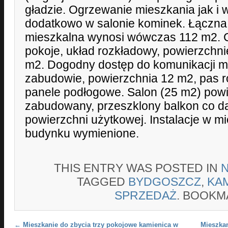
gładzie. Ogrzewanie mieszkania jak 
dodatkowo w salonie kominek. Łączna
mieszkalna wynosi wówczas 112 m2. C
pokoje, układ rozkładowy, powierzchnie
m2. Dogodny dostęp do komunikacji mi
zabudowie, powierzchnia 12 m2, pas r
panele podłogowe. Salon (25 m2) pow
zabudowany, przeszklony balkon co d
powierzchni użytkowej. Instalacje w m
budynku wymienione.
THIS ENTRY WAS POSTED IN
TAGGED
BYDGOSZCZ
,
KA
SPRZEDAŻ
. BOOKM
Post navigation
←
Mieszkanie do zbycia trzy pokojowe kamienica w
Mieszkan