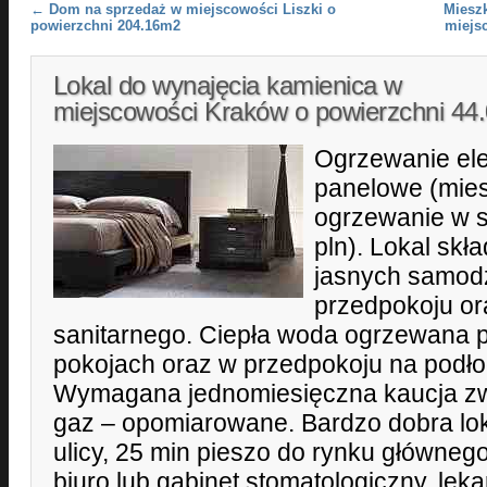
Post navigation
←
Dom na sprzedaż w miejscowości Liszki o
Miesz
powierzchni 204.16m2
miejs
Lokal do wynajęcia kamienica w
miejscowości Kraków o powierzchni 4
Ogrzewanie ele
panelowe (mies
ogrzewanie w 
pln). Lokal skł
jasnych samodz
przedpokoju o
sanitarnego. Ciepła woda ogrzewana
pokojach oraz w przedpokoju na podło
Wymagana jednomiesięczna kaucja zwr
gaz – opomiarowane. Bardzo dobra loka
ulicy, 25 min pieszo do rynku głównego
biuro lub gabinet stomatologiczny, lek