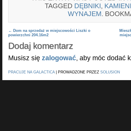
TAGGED
DĘBNIKI
,
KAMIEN
WYNAJEM
. BOOKM
Post navigation
←
Dom na sprzedaż w miejscowości Liszki o
Miesz
powierzchni 204.16m2
miejs
Dodaj komentarz
Musisz się
zalogować
, aby móc dodać 
PRACUJE NA GALACTICA
|
PROWADZONE PRZEZ
SOLUSION