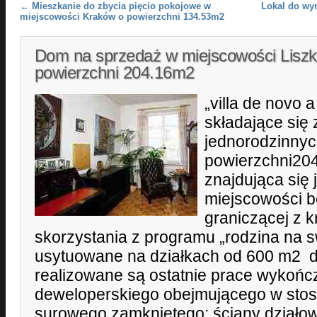
Post navigation
←
Mieszkanie do zbycia pięcio pokojowe w
Lokal do wy
miejscowości Kraków o powierzchni 134.53m2
Dom na sprzedaż w miejscowości Liszk
powierzchni 204.16m2
„villa de novo a
składające się
jednorodzinnyc
powierzchni
znajdująca się 
miejscowości 
graniczącej z 
skorzystania z programu „rodzina na 
usytuowane na działkach od 600 m2 
realizowane są ostatnie prace wykońc
deweloperskiego obejmującego w stos
surowego zamkniętego: ściany działow