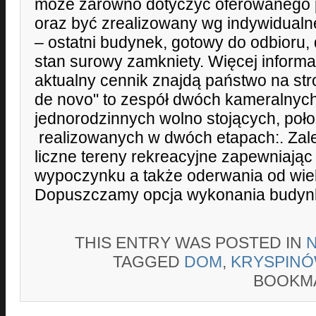
może zarówno dotyczyć oferowanego 
oraz być zrealizowany wg indywidualne
– ostatni budynek, gotowy do odbioru
stan surowy zamkniety. Więcej informacj
aktualny cennik znajdą państwo na stron
de novo" to zespół dwóch kameralnych
jednorodzinnych wolno stojących, poł
realizowanych w dwóch etapach:. Zale
liczne tereny rekreacyjne zapewniając
wypoczynku a także oderwania od wiel
Dopuszczamy opcja wykonania budynk
THIS ENTRY WAS POSTED IN
TAGGED
DOM
,
KRYSPIN
BOOKM