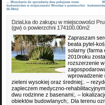
Post navigation
←
Mieszkanie do sprzedania dwu pokojowe nowe
M
budownictwo w miejscowości Wrocław o powierzchni
budownictw
66.58m2
DziaLka do zakupu w miejscowości Pru
(gw) o powierzchni 174100.00m2
Zapraszam serd
beata pytel-koś
solarny (farma 
2010roku zosta
rozszerzenie w
zagospodarowan
wprowadzenie 
zieleni wysokiej oraz średniej;. – rezy
zapleczem medyczno-rehabilitacyjnym;
dwu rodzinne z basenami;. – lokaliza
obiektów budowlanych;. Dla terenu 