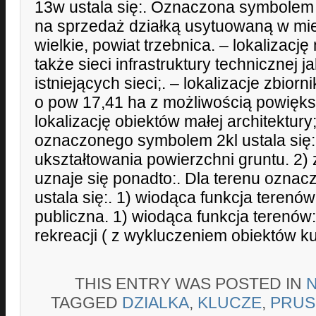
13w ustala się:. Oznaczona symbolem 
na sprzedaż działką usytuowaną w mi
wielkie, powiat trzebnica. – lokalizac
także sieci infrastruktury technicznej j
istniejących sieci;. – lokalizacje zbio
o pow 17,41 ha z możliwością powięks
lokalizację obiektów małej architektury
oznaczonego symbolem 2kl ustala się:
ukształtowania powierzchni gruntu. 2)
uznaje się ponadto:. Dla terenu ozn
ustala się:. 1) wiodąca funkcja terenó
publiczna. 1) wiodąca funkcja terenów:
rekreacji ( z wykluczeniem obiektów k
THIS ENTRY WAS POSTED IN
TAGGED
DZIALKA
,
KLUCZE
,
PRUS