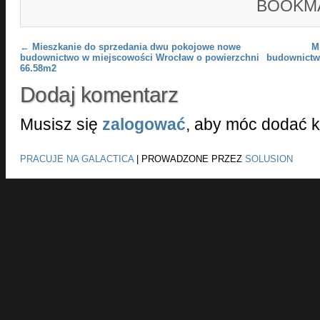
BOOKM
Post navigation
←
Mieszkanie do sprzedania dwu pokojowe nowe
M
budownictwo w miejscowości Wrocław o powierzchni
budownictw
66.58m2
Dodaj komentarz
Musisz się
zalogować
, aby móc dodać 
PRACUJE NA GALACTICA
|
PROWADZONE PRZEZ
SOLUSION