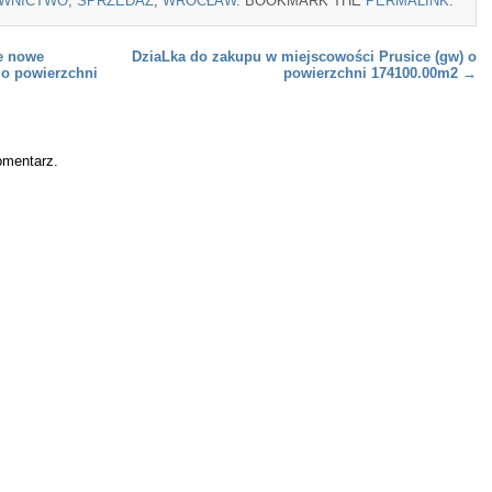
WNICTWO
,
SPRZEDAŻ
,
WROCŁAW
. BOOKMARK THE
PERMALINK
.
e nowe
DziaLka do zakupu w miejscowości Prusice (gw) o
o powierzchni
powierzchni 174100.00m2
→
omentarz.