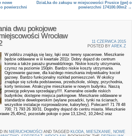
e nowe
DziaLka do zakupu w miejscowości Prusice (gw) o
o powierzchni
powierzchni 174100.00m2
→
ania dwu pokojowe
miejscowości Wrocław
2
11 CZERWCA 2015
POSTED BY
AREK.Z
W pobliżu znajdują się lasy, łąki oraz tereny spacerowe. Mieszkanie
będzie oddawane w iii kwartale 2011r. Dobry dojazd do centrum
korona a także pasażu grunwaldzkiego. Niskie koszty utrzymania,
czynsz na poziomie 150pln. Bardzo niskie koszty utrzymania.
Ogrzewanie gazowe, dla każdego mieszkania indywidualny kocioł
gazowy. Bardzo funkcjonalny rozkład pomieszczeń. W okolicy
znajduje się szkoła podstawowa, przedszkole, sklepy, przychodnia,
korty tenisowe. Atrakcyjne mieszkanie w nowym budynku. Naszą
prowizję pokrywa sprzedający!!!!. Kameralne osiedle niskich
budynków, dostępne miejsca parkingowe. Mieszkanie oddawane w
standardzie deweloperskim (wylane posadzki, tynki na ścianach,
wszystkie instalacje rozprowadzone, kaloryfery). Polecam!! 71 78 48
700; 71 793 26 30/31. Dogodny dojazd do centru miasta. Mieszkanie
 prawie 25,40m2, pozostałe pokoje o pow 13,12m2, 10,24m2 oraz
D IN
NIERUCHOMOŚCI
AND TAGGED
KŁODA
,
MIESZKANIE
,
NOWE