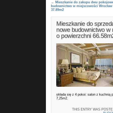
Post navigation
←
Mieszkanie do zakupu dwu pokojow
budownictwo w miejscowości Wrocław 
37.89m2
Mieszkanie do sprzed
nowe budownictwo w 
o powierzchni 66.58m
składa się z 4 pokoi: salon z kuchnią
7,25m2.
THIS ENTRY WAS POSTE