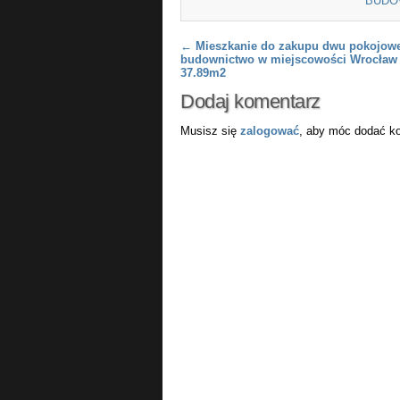
BUDO
Post navigation
←
Mieszkanie do zakupu dwu pokojow
budownictwo w miejscowości Wrocław 
37.89m2
Dodaj komentarz
Musisz się
zalogować
, aby móc dodać k