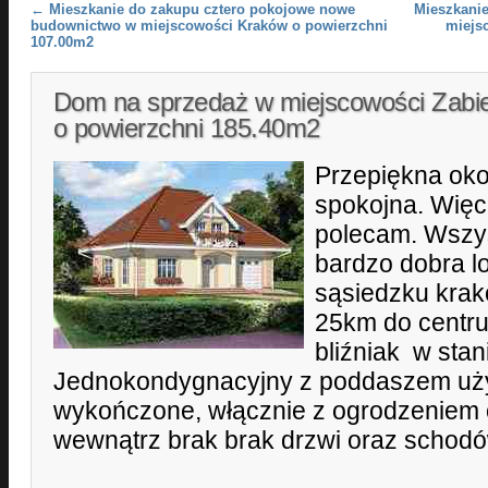
Post navigation
←
Mieszkanie do zakupu cztero pokojowe nowe
Mieszkani
budownictwo w miejscowości Kraków o powierzchni
miejs
107.00m2
Dom na sprzedaż w miejscowości Zabi
o powierzchni 185.40m2
Przepiękna okol
spokojna. Więce
polecam. Wszy
bardzo dobra lo
sąsiedzku krak
25km do centr
bliźniak w sta
Jednokondygnacyjny z poddaszem uż
wykończone, włącznie z ogrodzeniem 
wewnątrz brak brak drzwi oraz schodó