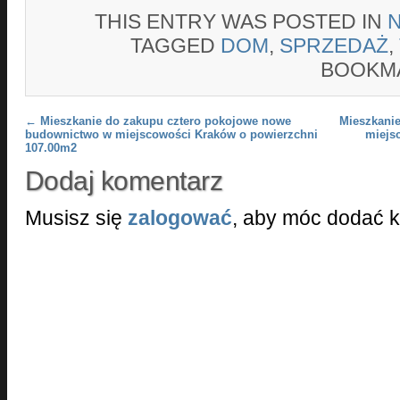
THIS ENTRY WAS POSTED IN
TAGGED
DOM
,
SPRZEDAŻ
,
BOOKM
Post navigation
←
Mieszkanie do zakupu cztero pokojowe nowe
Mieszkani
budownictwo w miejscowości Kraków o powierzchni
miejs
107.00m2
Dodaj komentarz
Musisz się
zalogować
, aby móc dodać 