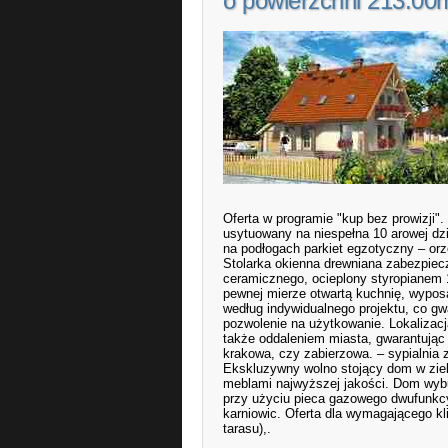
o powierzchni 213.00
Oferta w programie "kup bez prowizji
usytuowany na niespełna 10 arowej dz
na podłogach parkiet egzotyczny – orz
Stolarka okienna drewniana zabezpie
ceramicznego, ocieplony styropianem 
pewnej mierze otwartą kuchnię, wypos
według indywidualnego projektu, co gw
pozwolenie na użytkowanie. Lokalizacja
także oddaleniem miasta, gwarantując 
krakowa, czy zabierzowa. – sypialnia 
Ekskluzywny wolno stojący dom w ziel
meblami najwyższej jakości. Dom wyb
przy użyciu pieca gazowego dwufunkc
karniowic. Oferta dla wymagającego kl
tarasu),.