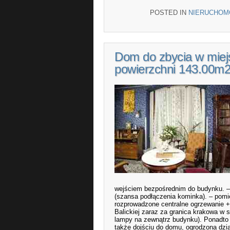
POSTED IN
NIERUCHOM
Dom do zbycia w miej
powierzchni 143.00m
wejściem bezpośrednim do budynku. –
(szansa podłączenia kominka). – pom
rozprowadzone centralne ogrzewanie + 
Balickiej zaraz za granica krakowa w s
lampy na zewnątrz budynku). Ponadto 
także dojściu do domu, ogrodzona dzi