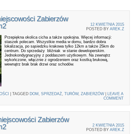
iejscowości Zabierzów
m2
12 KWIETNIA 2015
POSTED BY
AREK.Z
Przepiękna okolica cicha a także spokojna. Więcej informacji:
staszek polecam. Wszystkie media w domu, bardzo dobra
lokalizacja, po sąsiedzku krakowa tylko 12km a także 25km do
centrum. Do sprzedaży bliźniak w stanie deweloperskim.
Jednokondygnacyjny z poddaszem użytkowym. Na zewnątrz
wykończone, włącznie z ogrodzeniem oraz kostką brukową,
wewnątrz brak brak drzwi oraz schodów.
OŚCI
|
TAGGED
DOM
,
SPRZEDAŻ
,
TURÓW
,
ZABIERZÓW
|
LEAVE A
COMMENT
miejscowości Zabierzów
m2
2 KWIETNIA 2015
POSTED BY
AREK.Z