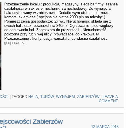
Przeznaczenie lokalu : produkcja, magazyny, siedziba firmy, szansa
działalności w zakresie mechaniki samochodowej. Do wynajęcia
hala usytuowany w zabierzowie. Dodatkowym atutem jest nowa
komora lakiernicza ( opcjonalnie,płatna 2000 pln na miesiąc ).
Pomieszczenia gospodarcze: 2x wc. Nieruchomość składa się z
dwóch hal : oraz -powierzchnia 240m2. Ogrzewanie- piec węglowy
do ogrzewania hal. Zapraszam do prezentacji . Nieruchomość
położona przy ruchliwej ulicy, prowadzącej do krakowa,a4.
Przeznaczenie : kontynuacja warsztatu lub własna działalność
gospodarcza.
OŚCI
|
TAGGED
HALA
,
TURÓW
,
WYNAJEM
,
ZABIERZÓW
|
LEAVE A
COMMENT
ejscowości Zabierzów
12 MARCA 2015