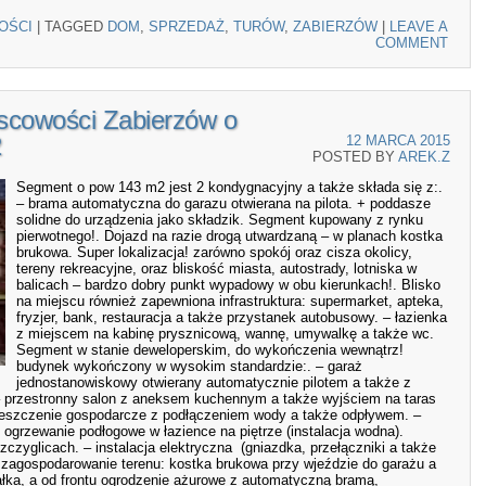
OŚCI
|
TAGGED
DOM
,
SPRZEDAŻ
,
TURÓW
,
ZABIERZÓW
|
LEAVE A
COMMENT
scowości Zabierzów o
2
12 MARCA 2015
POSTED BY
AREK.Z
Segment o pow 143 m2 jest 2 kondygnacyjny a także składa się z:.
– brama automatyczna do garazu otwierana na pilota. + poddasze
solidne do urządzenia jako składzik. Segment kupowany z rynku
pierwotnego!. Dojazd na razie drogą utwardzaną – w planach kostka
brukowa. Super lokalizacja! zarówno spokój oraz cisza okolicy,
tereny rekreacyjne, oraz bliskość miasta, autostrady, lotniska w
balicach – bardzo dobry punkt wypadowy w obu kierunkach!. Blisko
na miejscu również zapewniona infrastruktura: supermarket, apteka,
fryzjer, bank, restauracja a także przystanek autobusowy. – łazienka
z miejscem na kabinę prysznicową, wannę, umywalkę a także wc.
Segment w stanie deweloperskim, do wykończenia wewnątrz!
budynek wykończony w wysokim standardzie:. – garaż
jednostanowiskowy otwierany automatycznie pilotem a także z
 przestronny salon z aneksem kuchennym a także wyjściem na taras
ieszczenie gospodarcze z podłączeniem wody a także odpływem. –
ogrzewanie podłogowe w łazience na piętrze (instalacja wodna).
zczyglicach. – instalacja elektryczna (gniazdka, przełączniki a także
zagospodarowanie terenu: kostka brukowa przy wjeździe do garażu a
ałka, a od frontu ogrodzenie ażurowe z automatyczną bramą,