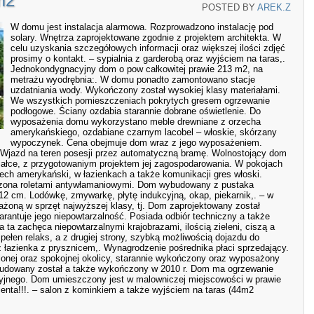
m2
POSTED BY
AREK.Z
W domu jest instalacja alarmowa. Rozprowadzono instalację pod
solary. Wnętrza zaprojektowane zgodnie z projektem architekta. W
celu uzyskania szczegółowych informacji oraz większej ilości zdjęć
prosimy o kontakt. – sypialnia z garderobą oraz wyjściem na taras,.
Jednokondygnacyjny dom o pow całkowitej prawie 213 m2, na
metrażu wyodrębnia:. W domu ponadto zamontowano stacje
uzdatniania wody. Wykończony został wysokiej klasy materiałami.
We wszystkich pomieszczeniach pokrytych gresem ogrzewanie
podłogowe. Ściany ozdabia starannie dobrane oświetlenie. Do
wyposażenia domu wykorzystano meble drewniane z orzecha
amerykańskiego, ozdabiane czarnym lacobel – włoskie, skórzany
wypoczynek. Cena obejmuje dom wraz z jego wyposażeniem.
". Wjazd na teren posesji przez automatyczną bramę. Wolnostojący dom
iałce, z przygotowaniym projektem jej zagospodarowania. W pokojach
ech amerykański, w łazienkach a także komunikacji gres włoski.
czona roletami antywłamaniowymi. Dom wybudowany z pustaka
12 cm. Lodówkę, zmywarkę, płytę indukcyjną, okap, piekarnik,. – w
ażoną w sprzęt najwyższej klasy, tj. Dom zaprojektowany został
arantuje jego niepowtarzalność. Posiada odbiór techniczny a także
 ta zachęca niepowtarzalnymi krajobrazami, ilością zieleni, ciszą a
pełen relaks, a z drugiej strony, szybką możliwością dojazdu do
z łazienka z prysznicem,. Wynagrodzenie pośrednika płaci sprzedający.
onej oraz spokojnej okolicy, starannie wykończony oraz wyposażony
udowany został a także wykończony w 2010 r. Dom ma ogrzewanie
yjnego. Dom umieszczony jest w malowniczej miejscowości w prawie
ienta!!!. – salon z kominkiem a także wyjściem na taras (44m2