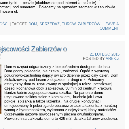
ane tynki. – peszle (okablowanie pod internet a także tv).
nformacji pod numerem:. Polecamy na sprzedaż segment w zabudowie
d nosem ul.
OŚCI
|
TAGGED
DOM
,
SPRZEDAŻ
,
TURÓW
,
ZABIERZÓW
|
LEAVE A
COMMENT
jscowości Zabierzów o
2
21 LUTEGO 2015
POSTED BY
AREK.Z
Dom w części odgraniczony z bezpośrednim dostępem do lasu.
Dom godny polecenia, nie czekaj , zadzwoń. Ogród z wystawą
południowo-zachodnią dający światło dzienne przez cały dzień. Dom
zlokalizowany pod lasem z dojazdem z drogi e-7. Polecamy
estetyczny dom w usytuowany w spokojnej a także prestiżowej
części kochanowa obok zabieżowa, 30 min od centrum krakowa.
Bardzo ładnie zagospodarowana działka. Na parterze domu
usytuowane solidny salon z kominkiem, kuchnia jak i dwa
pokoje ,spiżarka a także łazienka . Na drugiej kondygnacji
umiejscowiony 5 pokoi ,garderoba,oraz znaczna łazienka z narożną
wanną z hydromasażem, wykonana z najwyższej klasy materiałów.
Ogrzewanie gazowe nowoczesnym piecem dwufunkcyjnym.
Powierzchnia całkowita domu to 428 m2, działka 18 arów widokowa.