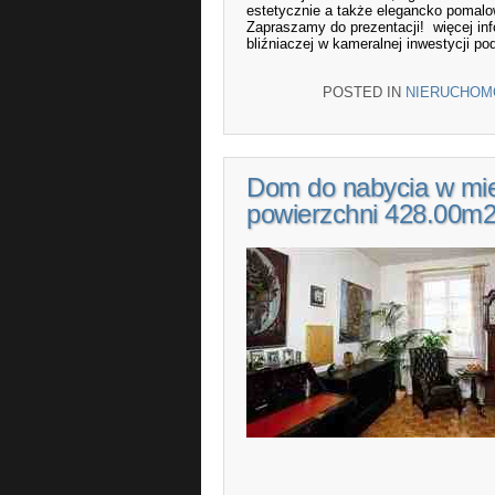
estetycznie a także elegancko pomalow
Zapraszamy do prezentacji! więcej i
bliźniaczej w kameralnej inwestycji po
POSTED IN
NIERUCHOM
Dom do nabycia w mie
powierzchni 428.00m