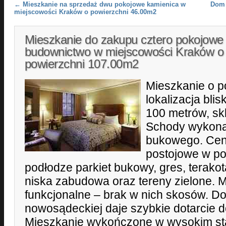
Post navigation
←
Mieszkanie na sprzedaż dwu pokojowe kamienica w
Dom 
miejscowości Kraków o powierzchni 46.00m2
Mieszkanie do zakupu cztero pokojow
budownictwo w miejscowości Kraków o
powierzchni 107.00m2
Mieszkanie o 
lokalizacja bli
100 metrów, sk
Schody wykona
bukowego. Cen
postojowe w p
podłodze parkiet bukowy, gres, terako
niska zabudowa oraz tereny zielone. M
funkcjonalne – brak w nich skosów. Do
nowosądeckiej daje szybkie dotarcie 
Mieszkanie wykończone w wysokim sta