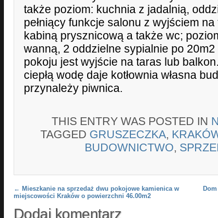
także poziom: kuchnia z jadalnią, odd
pełniący funkcje salonu z wyjściem na 
kabiną prysznicową a także wc; poziom
wanną, 2 oddzielne sypialnie po 20m2
pokoju jest wyjście na taras lub balko
ciepłą wodę daje kotłownia własna bu
przynależy piwnica.
THIS ENTRY WAS POSTED IN
TAGGED
GRUSZECZKA
,
KRAKÓ
BUDOWNICTWO
,
SPRZE
Post navigation
←
Mieszkanie na sprzedaż dwu pokojowe kamienica w
Dom 
miejscowości Kraków o powierzchni 46.00m2
Dodaj komentarz