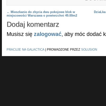
Post navigation
←
Mieszkanie do zbycia dwu pokojowe blok w
DziaLka
miejscowości Warszawa o powierzchni 49.00m2
Dodaj komentarz
Musisz się
zalogować
, aby móc dodać 
PRACUJE NA GALACTICA
|
PROWADZONE PRZEZ
SOLUSION