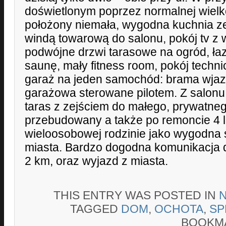
doświetlonym poprzez normalnej wielk
położony niemała, wygodna kuchnia ze
windą towarową do salonu, pokój tv z
podwójne drzwi tarasowe na ogród, łaz
saunę, mały fitness room, pokój techn
garaż na jeden samochód: brama wja
garażowa sterowane pilotem. Z salonu
taras z zejściem do małego, prywatneg
przebudowany a także po remoncie 4 l
wieloosobowej rodzinie jako wygodna 
miasta. Bardzo dogodna komunikacja 
2 km, oraz wyjazd z miasta.
THIS ENTRY WAS POSTED IN
TAGGED
DOM
,
OCHOTA
,
SP
BOOKM