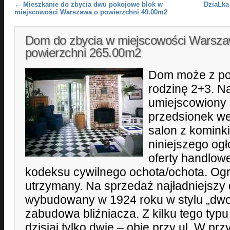
Post navigation
←
Mieszkanie do zbycia dwu pokojowe blok w
DziaLka
miejscowości Warszawa o powierzchni 49.00m2
Dom do zbycia w miejscowości Warsza
powierzchni 265.00m2
Dom może z po
rodzinę 2+3. N
umiejscowiony 
przedsionek we
salon z kominki
niniejszego ogł
oferty handlow
kodeksu cywilnego ochota/ochota. Ogró
utrzymany. Na sprzedaż najładniejszy 
wybudowany w 1924 roku w stylu „dwor
zabudowa bliźniacza. Z kilku tego typu 
dzisiaj tylko dwie – obie przy ul. W prz