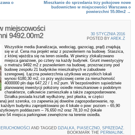
szawa o
Mieszkanie do sprzedania trzy pokojowe nowe
budownictwo w miejscowości Warszawa o
powierzchni 55.00m2
→
w miejscowości
hni 9492.00m2
30 STYCZNIA 2016
POSTED BY
AREK.Z
Wszystkie media (kanalizacja, wodociąg, gazociąg, prąd) znajdują
się w ul. Cena ma projekt wraz z pozwoleniem na budowę. Staszica,
z której wjeżdża się na teren osiedla. W piwnicy zlokalizowano
miejsca garażowe, po cztery na każdy budynek. Grunt inwestycyjny
o metrażu 9492 m2 z pozwoleniem na budowę, przeznaczony pod
budowę zespołu 21 budynków mieszkalnych w zabudowie
szeregowej. Łączna powierzchnia użytkowa wszystkich lokali
wynosi 6180,30 m2, co przy wyjściowej cenie za nieruchomość
4000000 pln daje 647,22 / 1 m2 pum. W bezpośrednim sąsiedztwie
planowanej inwestycji położony osiedle mieszkaniowe o podobnym
charakterze, całkowicie zamieszkałe a także zagospodarowane.
Działka posiada kształt wydłużony, jest płaska, w części
ana) jest szeroka, co zapewnia jej dowolne zagospodarowanie, np.
 każdym budynku zaprojektowano po 4 lokale o pow: poziom – 65,90
 z użytkowym poddaszem – 76,650 m2 oraz 78,10 m2 (lokale
o 54 miejsca parkingowe zewnętrzne na terenie osiedla.
IERUCHOMOŚCI
AND TAGGED
DZIALKA
,
PIASECZNO
,
SPRZEDAŻ
.
BOOKMARK THE
PERMALINK
.