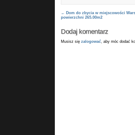
Post navigation
←
Dom do zbycia w miejscowości War
powierzchni 265.00m2
Dodaj komentarz
Musisz się
zalogować
, aby móc dodać k