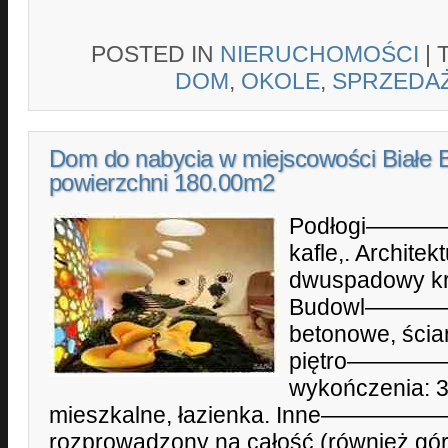
POSTED IN
NIERUCHOMOŚCI
|
DOM
,
OKOLE
,
SPRZEDA
Dom do nabycia w miejscowości Białe B
powierzchni 180.00m2
Podłogi———
kafle,. Arch
dwuspadowy kr
Budowl————-f
betonowe, ścia
piętro———
wykończenia: 
mieszkalne, łazienka. Inne——
rozprowadzony na całość (również gó