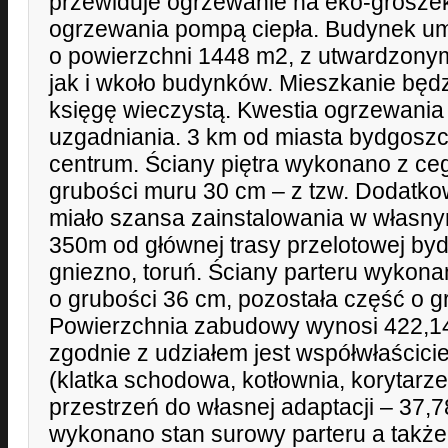
przewiduje ogrzewanie na eko-groszek, 
ogrzewania pompą ciepła. Budynek um
o powierzchni 1448 m2, z utwardzony
jak i wkoło budynków. Mieszkanie będ
księgę wieczystą. Kwestia ogrzewania 
uzgadniania. 3 km od miasta bydgoszc
centrum. Ściany piętra wykonano z ceg
grubości muru 30 cm – z tzw. Dodatk
miało szansa zainstalowania w własny
350m od głównej trasy przelotowej by
gniezno, toruń. Ściany parteru wykon
o grubości 36 cm, pozostała część o g
Powierzchnia zabudowy wynosi 422,
zgodnie z udziałem jest współwłaścicie
(klatka schodowa, kotłownia, korytarz
przestrzeń do własnej adaptacji – 37,
wykonano stan surowy parteru a także 