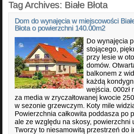
Tag Archives:
Białe Błota
Dom do wynajęcia w miejscowości Biał
Błota o powierzchni 140.00m2
Do wynajęcia 
stojącego, pię
przy lesie w o
domów. Otwarta
balkonem z wid
każdą kondygn
wejścia. 000zł 
za media w zryczałtowanej kwocie 250z
w sezonie grzewczym. Koty mile widzia
Powierzchnia całkowita poddasza po 
ale ze względu na skosy, powierzchni 
Tworzy to niesamowitą przestrzeń do 