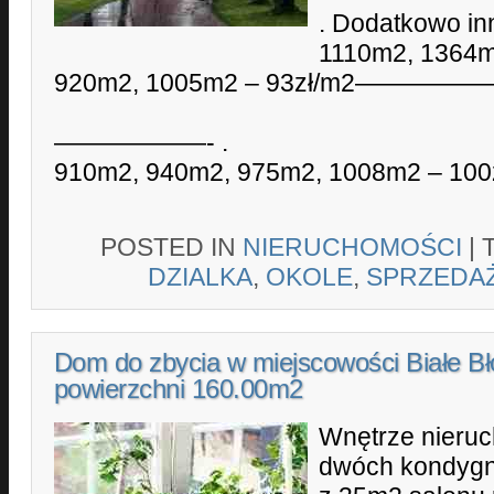
. Dodatkowo inn
1110m2, 1364m
920m2, 1005m2 – 93zł/m2—————
985m2 – 135
——————
910m2, 940m2, 975m2, 1008m2 – 
POSTED IN
NIERUCHOMOŚCI
|
DZIALKA
,
OKOLE
,
SPRZEDA
Dom do zbycia w miejscowości Białe Bł
powierzchni 160.00m2
Wnętrze nieruc
dwóch kondygna