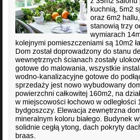
z 35m2 salonu 
kuchnią, 5m2 sp
oraz 6m2 hallu,
stanowią trzy o
wymiarach 14m
kolejnymi pomieszczeniami są 10m2 łaz
Dom został doprowadzony do stanu d
wewnętrznych ścianach zostały ulokow
gotowe do malowania, wszystkie instala
wodno-kanalizacyjne gotowe do podłą
sprzedaży jest nowo wybudowany dom 
powierzchni całkowitej 160m2, na dzia
w miejscowości łochowo w odległości
bydgoszczy. Elewacja zewnętrzna dom
mineralnym koloru białego. Budynek
solidnie cegłą ytong, dach pokryty d
braas.