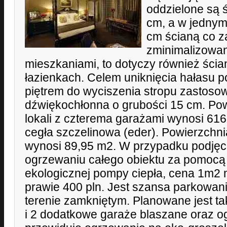
oddzielone są 
cm, a w jedny
cm ścianą co 
zminimalizowan
mieszkaniami, to dotyczy również ścia
łazienkach. Celem uniknięcia hałasu 
piętrem do wyciszenia stropu zastosow
dźwiękochłonna o grubości 15 cm. Po
lokali z czterema garażami wynosi 61
cegła szczelinowa (eder). Powierzchn
wynosi 89,95 m2. W przypadku podjęci
ogrzewaniu całego obiektu za pomocą
ekologicznej pompy ciepła, cena 1m2 
prawie 400 pln. Jest szansa parkowa
terenie zamkniętym. Planowane jest takż
i 2 dodatkowe garaże blaszane oraz og