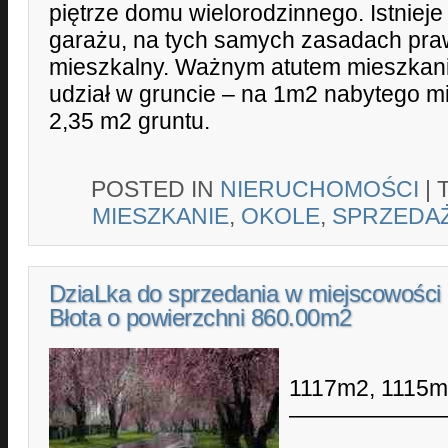
piętrze domu wielorodzinnego. Istnieje
garażu, na tych samych zasadach pra
mieszkalny. Ważnym atutem mieszkania
udział w gruncie – na 1m2 nabytego m
2,35 m2 gruntu.
POSTED IN
NIERUCHOMOŚCI
|
MIESZKANIE
,
OKOLE
,
SPRZEDA
DziaLka do sprzedania w miejscowości 
Błota o powierzchni 860.00m2
1117m2, 1115m
————————