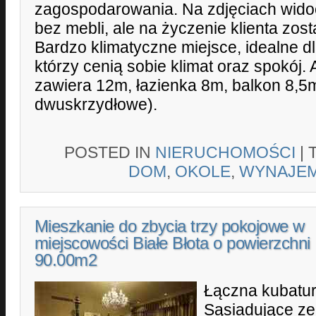
zagospodarowania. Na zdjęciach wido
bez mebli, ale na życzenie klienta zo
Bardzo klimatyczne miejsce, idealne dl
którzy cenią sobie klimat oraz spokój
zawiera 12m, łazienka 8m, balkon 8,5
dwuskrzydłowe).
POSTED IN
NIERUCHOMOŚCI
|
DOM
,
OKOLE
,
WYNAJE
Mieszkanie do zbycia trzy pokojowe w
miejscowości Białe Błota o powierzchni
90.00m2
Łączna kubatur
Sąsiadujące ze