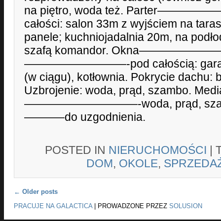
na piętro, woda też. Parter———
całości: salon 33m z wyjściem na tara
panele; kuchniojadalnia 20m, na podłod
szafą komandor. Okna———————
—————————-pod całością: garaż
(w ciągu), kotłownia. Pokrycie dachu:
Uzbrojenie: woda, prąd, szambo. Medi
——————————-woda, prąd, szamb
———–do uzgodnienia.
POSTED IN
NIERUCHOMOŚCI
|
DOM
,
OKOLE
,
SPRZEDA
Post navigation
←
Older posts
PRACUJE NA GALACTICA
|
PROWADZONE PRZEZ
SOLUSION