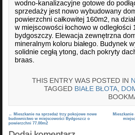
wodno-kanalizacyjne gotowe do podłą
sprzedaży jest nowo wybudowany dom 
powierzchni całkowitej 160m2, na dzia
w miejscowości łochowo w odległości
bydgoszczy. Elewacja zewnętrzna dom
mineralnym koloru białego. Budynek
solidnie cegłą ytong, dach pokryty d
braas.
THIS ENTRY WAS POSTED IN
TAGGED
BIAŁE BŁOTA
,
DO
BOOKM
Post navigation
←
Mieszkanie na sprzedaż trzy pokojowe nowe
Mieszkanie 
budownictwo w miejscowości Bydgoszcz o
miejs
powierzchni 77.00m2
Dodaj komentarz