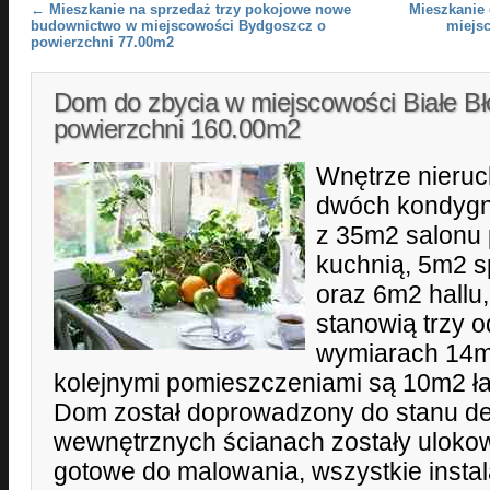
Post navigation
←
Mieszkanie na sprzedaż trzy pokojowe nowe
Mieszkanie 
budownictwo w miejscowości Bydgoszcz o
miejs
powierzchni 77.00m2
Dom do zbycia w miejscowości Białe Bł
powierzchni 160.00m2
Wnętrze nieruc
dwóch kondygna
z 35m2 salonu 
kuchnią, 5m2 sp
oraz 6m2 hallu,
stanowią trzy o
wymiarach 14m
kolejnymi pomieszczeniami są 10m2 łaz
Dom został doprowadzony do stanu d
wewnętrznych ścianach zostały ulokow
gotowe do malowania, wszystkie instala