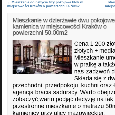
Post navigation
←
Mieszkanie do nabycia trzy pokojowe blok w
Mie
miejscowości Kraków o powierzchni 66.50m2
miejs
Mieszkanie w dzierżawie dwu pokojowe
kamienica w miejscowości Kraków o
powierzchni 50.00m2
Cena 1 200 zło
złotych + medi
Mieszkanie um
w pralkę a tak
nas-zadzwoń do
Składa się z d
przechodni, przedpokoju, kuchni oraz ł
agencja bracia sadurscy. Warto obej
zobaczyć,warto podjąć decyzję na tak
przestronne mieszkanie o metrażu 50
kamienicy przy ulicy mazowieckiej.