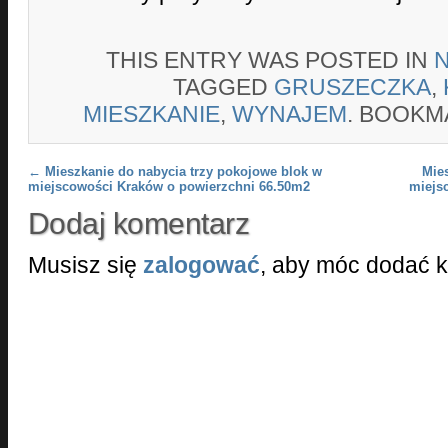
THIS ENTRY WAS POSTED IN
TAGGED
GRUSZECZKA
,
MIESZKANIE
,
WYNAJEM
. BOOKM
Post navigation
←
Mieszkanie do nabycia trzy pokojowe blok w
Mie
miejscowości Kraków o powierzchni 66.50m2
miejs
Dodaj komentarz
Musisz się
zalogować
, aby móc dodać 