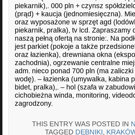
piekarnik),. 000 pln + czynsz spółdzie
(prąd) + kaucja (jednomiesięczna). M
oraz wyposażone w sprzęt agd (lodówk
piekarnik, pralka), tv lcd. Zapraszamy
naszą pełną ofertą na stronie:. Na po
jest parkiet (pokoje a także przedsione
oraz łazienka), drewniana okna (eksp
zachodnia), ogrzewanie centralne miej
adm. nieco ponad 700 pln (ma zaliczk
wodę). – łazienka (umywalka, kabina p
bidet, pralka),. – hol (szafa w zabudo
cichobieżna winda, monitoring, videod
zagrodzony.
THIS ENTRY WAS POSTED IN
TAGGED
DĘBNIKI
,
KRAKÓ