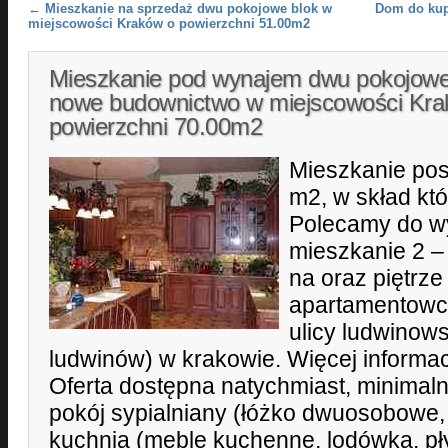
Post navigation
←
Mieszkanie na sprzedaż dwu pokojowe blok w
Dom do kup
miejscowości Kraków o powierzchni 51.00m2
Mieszkanie pod wynajem dwu pokojow
nowe budownictwo w miejscowości Kra
powierzchni 70.00m2
Mieszkanie pos
m2, w skład któ
Polecamy do w
mieszkanie 2 
na oraz piętrz
apartamentowc
ulicy ludwinows
ludwinów) w krakowie. Więcej informa
Oferta dostępna natychmiast, minimaln
pokój sypialniany (łóżko dwuosobowe, 
kuchnia (meble kuchenne, lodówka, pł