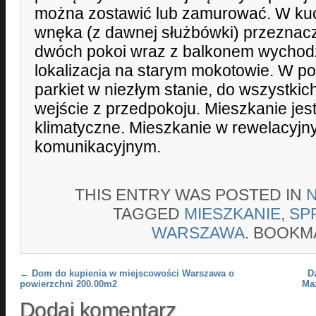
można zostawić lub zamurować. W kuc
wnęka (z dawnej służbówki) przeznacz
dwóch pokoi wraz z balkonem wychodz
lokalizacja na starym mokotowie. W p
parkiet w niezłym stanie, do wszystkic
wejście z przedpokoju. Mieszkanie jes
klimatyczne. Mieszkanie w rewelacyjn
komunikacyjnym.
THIS ENTRY WAS POSTED IN
TAGGED
MIESZKANIE
,
SP
WARSZAWA
. BOOKM
Post navigation
←
Dom do kupienia w miejscowości Warszawa o
D
powierzchni 200.00m2
Ma
Dodaj komentarz