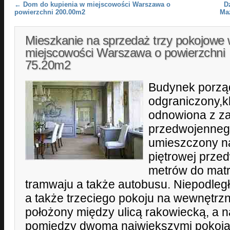
Post navigation
←
Dom do kupienia w miejscowości Warszawa o
D
powierzchni 200.00m2
Ma
Mieszkanie na sprzedaż trzy pokojowe
miejscowości Warszawa o powierzchni
75.20m2
Budynek porzą
odgraniczony,k
odnowiona z z
przedwojennego
umieszczony na
piętrowej prze
metrów do matr
tramwaju a także autobusu. Niepodległ
a także trzeciego pokoju na wewnętr
położony między ulicą rakowiecką, a 
pomiędzy dwoma największymi pokojami