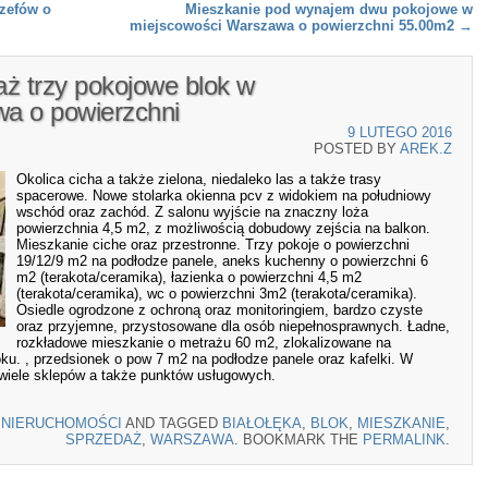
zefów o
Mieszkanie pod wynajem dwu pokojowe w
miejscowości Warszawa o powierzchni 55.00m2
→
ż trzy pokojowe blok w
a o powierzchni
9 LUTEGO 2016
POSTED BY
AREK.Z
Okolica cicha a także zielona, niedaleko las a także trasy
spacerowe. Nowe stolarka okienna pcv z widokiem na południowy
wschód oraz zachód. Z salonu wyjście na znaczny loża
powierzchnia 4,5 m2, z możliwością dobudowy zejścia na balkon.
Mieszkanie ciche oraz przestronne. Trzy pokoje o powierzchni
19/12/9 m2 na podłodze panele, aneks kuchenny o powierzchni 6
m2 (terakota/ceramika), łazienka o powierzchni 4,5 m2
(terakota/ceramika), wc o powierzchni 3m2 (terakota/ceramika).
Osiedle ogrodzone z ochroną oraz monitoringiem, bardzo czyste
oraz przyjemne, przystosowane dla osób niepełnosprawnych. Ładne,
rozkładowe mieszkanie o metrażu 60 m2, zlokalizowane na
ku. , przedsionek o pow 7 m2 na podłodze panele oraz kafelki. W
 wiele sklepów a także punktów usługowych.
N
NIERUCHOMOŚCI
AND TAGGED
BIAŁOŁĘKA
,
BLOK
,
MIESZKANIE
,
SPRZEDAŻ
,
WARSZAWA
. BOOKMARK THE
PERMALINK
.