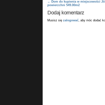
Post navigation
←
Dom do kupienia w miejscowości Jó
powierzchni 549.00m2
Dodaj komentarz
Musisz się
zalogować
, aby móc dodać k