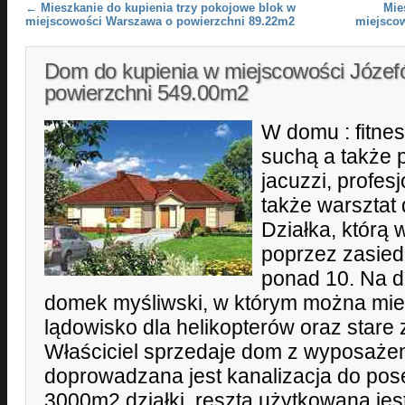
Post navigation
←
Mieszkanie do kupienia trzy pokojowe blok w
Mie
miejscowości Warszawa o powierzchni 89.22m2
miejsco
Dom do kupienia w miejscowości Józef
powierzchni 549.00m2
W domu : fitne
suchą a także 
jacuzzi, profes
także warsztat 
Działka, którą 
poprzez zasiedz
ponad 10. Na d
domek myśliwski, w którym można mie
lądowisko dla helikopterów oraz star
Właściciel sprzedaje dom z wyposaże
doprowadzana jest kanalizacja do pose
3000m2 działki, resztą użytkowana jes