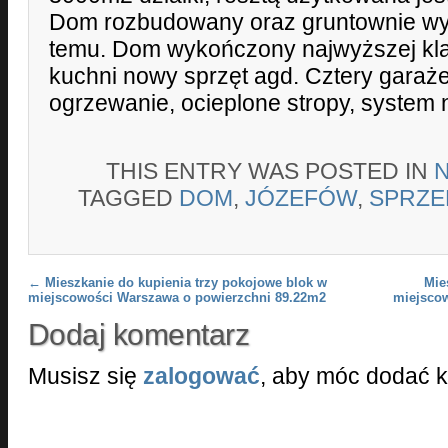
Dom rozbudowany oraz gruntownie wyr
temu. Dom wykończony najwyższej kla
kuchni nowy sprzęt agd. Cztery garaż
ogrzewanie, ocieplone stropy, system
THIS ENTRY WAS POSTED IN
TAGGED
DOM
,
JÓZEFÓW
,
SPRZE
Post navigation
←
Mieszkanie do kupienia trzy pokojowe blok w
Mie
miejscowości Warszawa o powierzchni 89.22m2
miejsco
Dodaj komentarz
Musisz się
zalogować
, aby móc dodać 