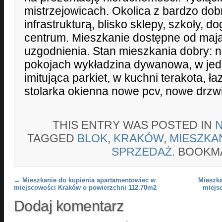
mistrzejowicach. Okolica z bardzo dob
infrastrukturą, blisko sklepy, szkoły, 
centrum. Mieszkanie dostępne od maj
uzgodnienia. Stan mieszkania dobry: 
pokojach wykładzina dywanowa, w je
imitująca parkiet, w kuchni terakota, ł
stolarka okienna nowe pcv, nowe drzw
THIS ENTRY WAS POSTED IN
TAGGED
BLOK
,
KRAKÓW
,
MIESZKA
SPRZEDAŻ
. BOOKM
Post navigation
←
Mieszkanie do kupienia apartamentowiec w
Mieszka
miejscowości Kraków o powierzchni 112.70m2
miejs
Dodaj komentarz