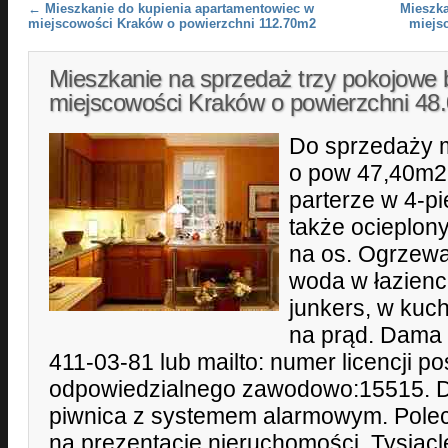
Post navigation
←
Mieszkanie do kupienia apartamentowiec w
Mieszka
miejscowości Kraków o powierzchni 112.70m2
miejs
Mieszkanie na sprzedaż trzy pokojowe 
miejscowości Kraków o powierzchni 4
Do sprzedaży 
o pow 47,40m2
parterze w 4-
także ocieplon
na os. Ogrzewan
woda w łazien
junkers, w kuc
na prąd. Dama 
411-03-81 lub mailto: numer licencji p
odpowiedzialnego zawodowo:15515. 
piwnica z systemem alarmowym. Pole
na prezentację nieruchomości. Tysiącl