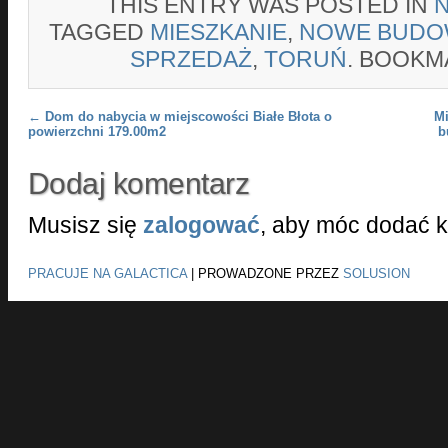
THIS ENTRY WAS POSTED IN
TAGGED
MIESZKANIE
,
NOWE BUDO
SPRZEDAŻ
,
TORUŃ
. BOOKM
Post navigation
←
Dom do nabycia w miejscowości Białe Błota o
Mi
powierzchni 179.00m2
b
Dodaj komentarz
Musisz się
zalogować
, aby móc dodać 
PRACUJE NA GALACTICA
|
PROWADZONE PRZEZ
SOLUSION