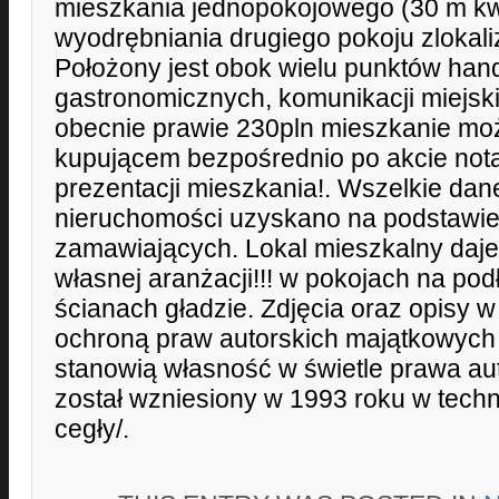
mieszkania jednopokojowego (30 m kw
wyodrębniania drugiego pokoju zlokal
Położony jest obok wielu punktów han
gastronomicznych, komunikacji miejsk
obecnie prawie 230pln mieszkanie mo
kupującem bezpośrednio po akcie not
prezentacji mieszkania!. Wszelkie da
nieruchomości uzyskano na podstawi
zamawiających. Lokal mieszkalny daj
własnej aranżacji!!! w pokojach na pod
ścianach gładzie. Zdjęcia oraz opisy w 
ochroną praw autorskich majątkowych 
stanowią własność w świetle prawa au
został wzniesiony w 1993 roku w techno
cegły/.