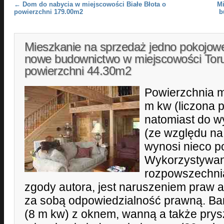
Post navigation
←
Dom do nabycia w miejscowości Białe Błota o
Mi
powierzchni 179.00m2
b
Mieszkanie na sprzedaż jedno pokojow
nowe budownictwo w miejscowości Tor
powierzchni 44.30m2
Powierzchnia m
m kw (liczona p
natomiast do w
(ze względu na
wynosi nieco p
Wykorzystywani
rozpowszechni
zgody autora, jest naruszeniem praw a
za sobą odpowiedzialność prawną. Ba
(8 m kw) z oknem, wanną a także prys