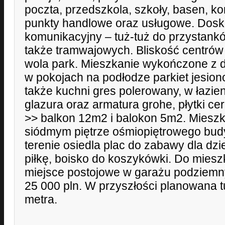
poczta, przedszkola, szkoły, basen, kor
punkty handlowe oraz usługowe. Dosk
komunikacyjny – tuż-tuż do przystan
także tramwajowych. Bliskość centrów
wola park. Mieszkanie wykończone z d
w pokojach na podłodze parkiet jesio
także kuchni gres polerowany, w łazien
glazura oraz armatura grohe, płytki ce
>> balkon 12m2 i balokon 5m2. Miesz
siódmym piętrze ośmiopiętrowego bud
terenie osiedla plac do zabawy dla dzi
piłkę, boisko do koszykówki. Do miesz
miejsce postojowe w garażu podziemn
25 000 pln. W przyszłości planowana tuż-
metra.