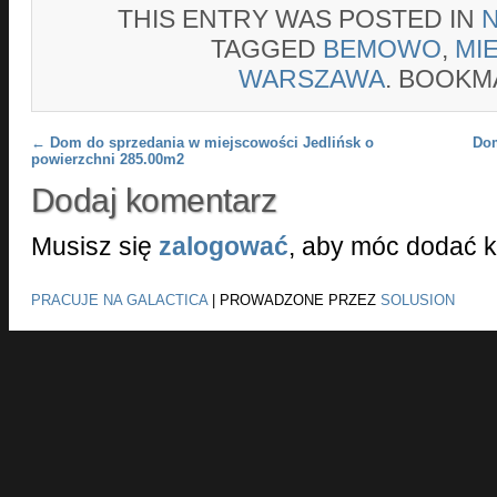
THIS ENTRY WAS POSTED IN
TAGGED
BEMOWO
,
MI
WARSZAWA
. BOOKM
Post navigation
←
Dom do sprzedania w miejscowości Jedlińsk o
Dom
powierzchni 285.00m2
Dodaj komentarz
Musisz się
zalogować
, aby móc dodać 
PRACUJE NA GALACTICA
|
PROWADZONE PRZEZ
SOLUSION