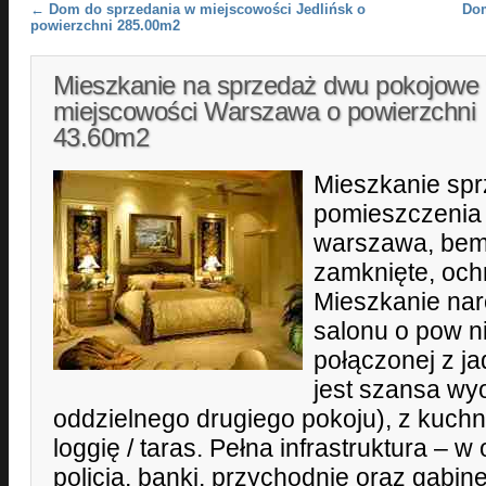
Post navigation
←
Dom do sprzedania w miejscowości Jedlińsk o
Dom
powierzchni 285.00m2
Mieszkanie na sprzedaż dwu pokojowe
miejscowości Warszawa o powierzchni
43.60m2
Mieszkanie spr
pomieszczenia 
warszawa, bemo
zamknięte, och
Mieszkanie nar
salonu o pow n
połączonej z ja
jest szansa wy
oddzielnego drugiego pokoju), z kuchn
loggię / taras. Pełna infrastruktura – w
policja, banki, przychodnie oraz gabine