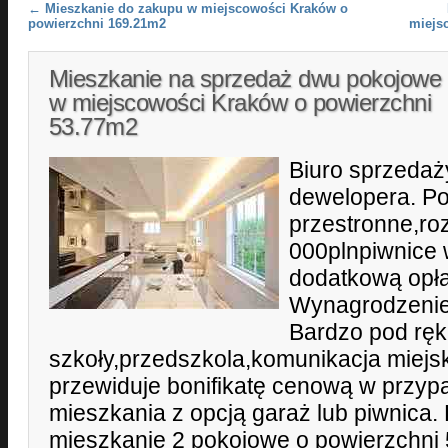
Post navigation
←
Mieszkanie do zakupu w miejscowości Kraków o
powierzchni 169.21m2
miejs
Mieszkanie na sprzedaż dwu pokojowe 
w miejscowości Kraków o powierzchni
53.77m2
Biuro sprzedaż
dewelopera. Po
przestronne,ro
000plnpiwnice
dodatkową opła
Wynagrodzenie
Bardzo pod rę
szkoły,przedszkola,komunikacja miejsk
przewiduje bonifikatę cenową w przy
mieszkania z opcją garaż lub piwnica.
mieszkanie 2 pokojowe o powierzchni 