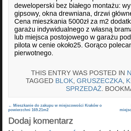
deweloperski bez białego montażu: wy
gipsowy, okna drewniana, drzwi głów
Cena mieszkania 5000zł za m2 dodat
garażu indywidualnego z własną bramą
lub miejsca postojowego w garażu po
pilota w cenie około25. Gorąco poleca
pierwotnego.
THIS ENTRY WAS POSTED IN
TAGGED
BLOK
,
GRUSZECZKA
,
K
SPRZEDAŻ
. BOOKM
Post navigation
←
Mieszkanie do zakupu w miejscowości Kraków o
powierzchni 169.21m2
miejs
Dodaj komentarz