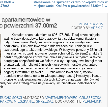
we blok w
Mieszkanie na sprzedaż cztero pokojowe blok w
3.77m2
miejscowości Kraków o powierzchni 61.90m2
→
 apartamentowiec w
o powierzchni 37.00m2
21 MARCA 2015
POSTED BY
AREK.Z
. Kontakt: beata ludźmierska 693 175 896. Tutaj przecinają się
ważne trasy dojazdowe, które zapewniają szybką komunikację z
całym krakowem. Budynek został wyposażony w windę oraz garaż
podziemny. Ciekawa inwestycja mieszcząca się u zbiegu ulic
twardowskiego a także mitkowskiego. W budynku położony 36 lokali
mieszkalnych o zróżnicowanej powierzchni od 25 do 99m2 a także 3
bardzo wyglądające korzystnie lokale użytkowe z witrynami a także
odrębnym bezpośrednim wejściem z ulicy. Łączący dwa brzegi most
grunwaldzki jak i bliskość innych kluczowych mostów gwarantuje
sprawne przemieszczanie a także nieskrępowane korzystanie z
bogatej infrastruktury okolic. znakomita lokalizacja, wysoki
standard oraz dobra cena to wiodące atuty naszej inwestycji. Nasza
propozycja skierowana jest dla tych którzy cenią czas, ale również
udynek jest strategicznie usytuowany w niedalekiej odległości od
ch.
ERUCHOMOŚCI
AND TAGGED
APARTAMENTOWIEC
,
GRUSZECZKA
,
KRAKÓW
,
MIESZKANIE
,
SPRZEDAŻ
. BOOKMARK THE
PERMALINK
.