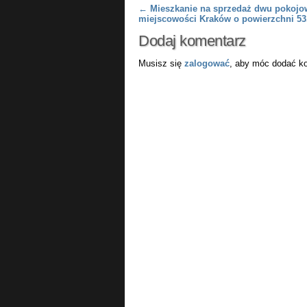
Post navigation
←
Mieszkanie na sprzedaż dwu pokojo
miejscowości Kraków o powierzchni 5
Dodaj komentarz
Musisz się
zalogować
, aby móc dodać k