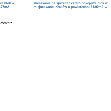
we blok w
Mieszkanie na sprzedaż cztero pokojowe blok w
3.77m2
miejscowości Kraków o powierzchni 61.90m2
→
omentarz.