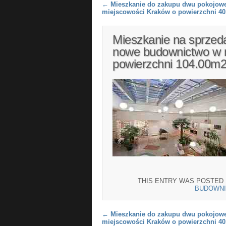
Post navigation
←
Mieszkanie do zakupu dwu pokojowe
miejscowości Kraków o powierzchni 4
Mieszkanie na sprzed
nowe budownictwo w 
powierzchni 104.00m
THIS ENTRY WAS POSTED
BUDOWN
Post navigation
←
Mieszkanie do zakupu dwu pokojowe
miejscowości Kraków o powierzchni 4