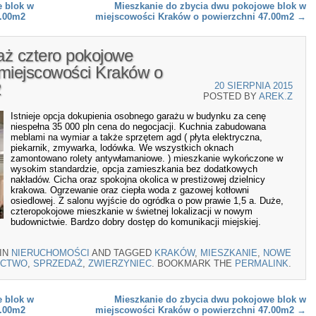
 blok w
Mieszkanie do zbycia dwu pokojowe blok w
0.00m2
miejscowości Kraków o powierzchni 47.00m2
→
aż cztero pokojowe
miejscowości Kraków o
2
20 SIERPNIA 2015
POSTED BY
AREK.Z
Istnieje opcja dokupienia osobnego garażu w budynku za cenę
niespełna 35 000 pln cena do negocjacji. Kuchnia zabudowana
meblami na wymiar a także sprzętem agd ( płyta elektryczna,
piekarnik, zmywarka, lodówka. We wszystkich oknach
zamontowano rolety antywłamaniowe. ) mieszkanie wykończone w
wysokim standardzie, opcja zamieszkania bez dodatkowych
nakładów. Cicha oraz spokojna okolica w prestiżowej dzielnicy
krakowa. Ogrzewanie oraz ciepła woda z gazowej kotłowni
osiedlowej. Z salonu wyjście do ogródka o pow prawie 1,5 a. Duże,
czteropokojowe mieszkanie w świetnej lokalizacji w nowym
budownictwie. Bardzo dobry dostęp do komunikacji miejskiej.
 IN
NIERUCHOMOŚCI
AND TAGGED
KRAKÓW
,
MIESZKANIE
,
NOWE
ICTWO
,
SPRZEDAŻ
,
ZWIERZYNIEC
. BOOKMARK THE
PERMALINK
.
 blok w
Mieszkanie do zbycia dwu pokojowe blok w
0.00m2
miejscowości Kraków o powierzchni 47.00m2
→