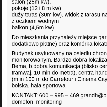
salon (25m kw),
pokoje (12 i 8 m kw)
duży taras (30m kw), widok z tarasu na
z oczkiem wodnym
balkon (4,5m kw),
Do mieszkania przynależy miejsce gar
dodatkowo płatne) oraz komórka lokat
Budynek usytuowany na osiedlu chron
monitorowanym. Bardzo dobra lokalizac
Bema, b.dobra komunikacja (blisko ce
tramwaj, 10 min do metra), centra han
(m.in 100 m do Carrefour i Cinema Cit
boiska, hala sportowa
KONTAKT: 600 – 995 – 469 grandh@op
domofon, monitoring