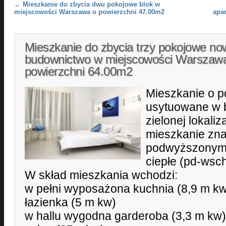
Post navigation
←
Mieszkanie do zbycia dwu pokojowe blok w
miejscowości Warszawa o powierzchni 47.00m2
apa
Mieszkanie do zbycia trzy pokojowe no
budownictwo w miejscowości Warszaw
powierzchni 64.00m2
Mieszkanie o 
usytuowane w b
zielonej lokali
mieszkanie zna
podwyższonym 
ciepłe (pd-wsch
W skład mieszkania wchodzi:
w pełni wyposażona kuchnia (8,9 m kw
łazienka (5 m kw)
w hallu wygodna garderoba (3,3 m kw)