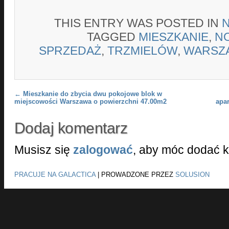
THIS ENTRY WAS POSTED IN
TAGGED
MIESZKANIE
,
N
SPRZEDAŻ
,
TRZMIELÓW
,
WARSZ
Post navigation
←
Mieszkanie do zbycia dwu pokojowe blok w
miejscowości Warszawa o powierzchni 47.00m2
apa
Dodaj komentarz
Musisz się
zalogować
, aby móc dodać 
PRACUJE NA GALACTICA
|
PROWADZONE PRZEZ
SOLUSION