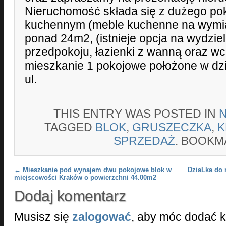
Nieruchomość składa się z dużego po
kuchennym (meble kuchenne na wymia
ponad 24m2, (istnieje opcja na wydzie
przedpokoju, łazienki z wanną oraz w
mieszkanie 1 pokojowe położone w dzi
ul.
THIS ENTRY WAS POSTED IN
TAGGED
BLOK
,
GRUSZECZKA
,
K
SPRZEDAŻ
. BOOKM
Post navigation
←
Mieszkanie pod wynajem dwu pokojowe blok w
DziaLka do 
miejscowości Kraków o powierzchni 44.00m2
Dodaj komentarz
Musisz się
zalogować
, aby móc dodać 