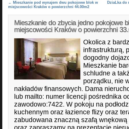
Post navigation
←
Mieszkanie pod wynajem dwu pokojowe blok w
DziaLka do 
miejscowości Kraków o powierzchni 44.00m2
Mieszkanie do zbycia jedno pokojowe b
miejscowości Kraków o powierzchni 3
Okolica z bard
infrastrukturą, 
dogodny dojazd
Mieszkanie bar
schludne a tak
porządku, nie
nakładów finansowych. Dama nierucho
lub mailto: numer licencji pośrednika 
zawodowo:7422. W pokoju na podłodze
kuchennym oraz łazience flizy oraz te
zabudowana znaczną szafą wnękową 
oraz zapraszamy na prezentację nier