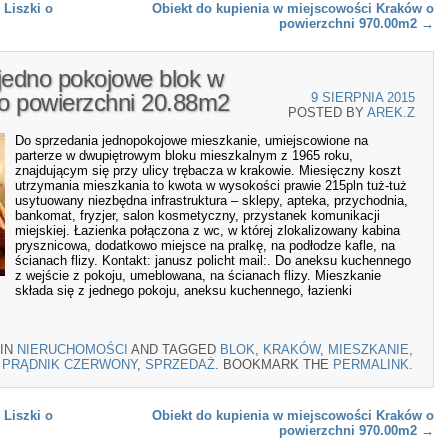
Liszki o
Obiekt do kupienia w miejscowości Kraków o
powierzchni 970.00m2
→
jedno pokojowe blok w
o powierzchni 20.88m2
9 SIERPNIA 2015
POSTED BY
AREK.Z
Do sprzedania jednopokojowe mieszkanie, umiejscowione na
parterze w dwupiętrowym bloku mieszkalnym z 1965 roku,
znajdującym się przy ulicy trębacza w krakowie. Miesięczny koszt
utrzymania mieszkania to kwota w wysokości prawie 215pln tuż-tuż
usytuowany niezbędna infrastruktura – sklepy, apteka, przychodnia,
bankomat, fryzjer, salon kosmetyczny, przystanek komunikacji
miejskiej. Łazienka połączona z wc, w której zlokalizowany kabina
prysznicowa, dodatkowo miejsce na pralkę, na podłodze kafle, na
ścianach flizy. Kontakt: janusz policht mail:. Do aneksu kuchennego
z wejście z pokoju, umeblowana, na ścianach flizy. Mieszkanie
składa się z jednego pokoju, aneksu kuchennego, łazienki
 IN
NIERUCHOMOŚCI
AND TAGGED
BLOK
,
KRAKÓW
,
MIESZKANIE
,
PRĄDNIK CZERWONY
,
SPRZEDAŻ
. BOOKMARK THE
PERMALINK
.
Liszki o
Obiekt do kupienia w miejscowości Kraków o
powierzchni 970.00m2
→