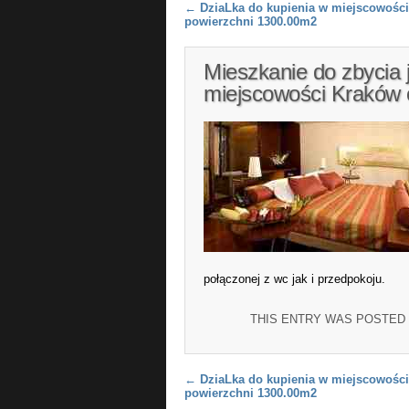
Post navigation
←
DziaLka do kupienia w miejscowości 
powierzchni 1300.00m2
Mieszkanie do zbycia 
miejscowości Kraków 
połączonej z wc jak i przedpokoju.
THIS ENTRY WAS POSTED
Post navigation
←
DziaLka do kupienia w miejscowości 
powierzchni 1300.00m2