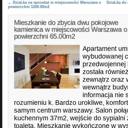
Post navigation
←
DziaLka na sprzedaż w miejscowości Warszawa o
DziaLka do
powierzchni 1200.00m2
Mieszkanie do zbycia dwu pokojowe
kamienica w miejscowości Warszawa o
powierzchni 65.00m2
Apartament um
wybudowanej cz
przedwojennej 
została równie
zewnątrz oraz
wewnątrz budyn
informacja nie 
rozumieniu k. Bardzo urokliwe, komfo
samym centrum warszawy. Salon połą
kuchennym 37m2, wejście do sypialni 
toaleta. Mieszkanie wykończone w wys