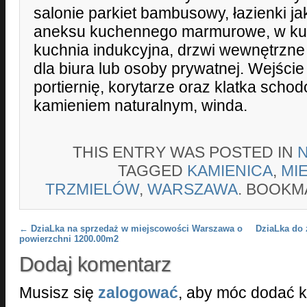
salonie parkiet bambusowy, łazienki jak
aneksu kuchennego marmurowe, w kuch
kuchnia indukcyjna, drzwi wewnętrzne
dla biura lub osoby prywatnej. Wejście
portiernię, korytarze oraz klatka sch
kamieniem naturalnym, winda.
THIS ENTRY WAS POSTED IN
TAGGED
KAMIENICA
,
MI
TRZMIELÓW
,
WARSZAWA
. BOOKM
Post navigation
←
DziaLka na sprzedaż w miejscowości Warszawa o
DziaLka do
powierzchni 1200.00m2
Dodaj komentarz
Musisz się
zalogować
, aby móc dodać 