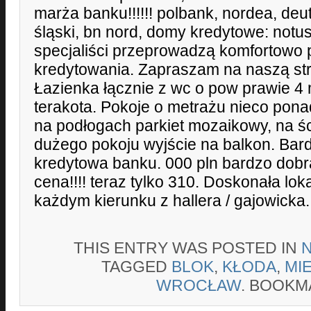
marża banku!!!!!! polbank, nordea, deu
śląski, bn nord, domy kredytowe: notus
specjaliści przeprowadzą komfortowo 
kredytowania. Zapraszam na naszą str
Łazienka łącznie z wc o pow prawie 4 
terakota. Pokoje o metrażu nieco pon
na podłogach parkiet mozaikowy, na śc
dużego pokoju wyjście na balkon. Bard
kredytowa banku. 000 pln bardzo dobra
cena!!!! teraz tylko 310. Doskonała lok
każdym kierunku z hallera / gajowicka.
THIS ENTRY WAS POSTED IN
TAGGED
BLOK
,
KŁODA
,
MI
WROCŁAW
. BOOKM