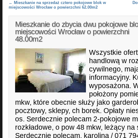
Post navigation
←
Mieszkanie na sprzedaż cztero pokojowe blok w
Do
miejscowości Wrocław o powierzchni 62.00m2
Mieszkanie do zbycia dwu pokojowe bl
miejscowości Wrocław o powierzchni
48.00m2
Wszystkie ofert
handlową w ro
cywilnego, mają
informacyjny. 
wyposażona. W
położony pomie
mkw, które obecnie służy jako gardero
pocztowy, sklepy, ch borek. Opłaty nie
os. Serdecznie polecam 2-pokojowe mi
rozkładowe, o pow 48 mkw, leżący na s
Serdecznie polecam, karolina / 071 7