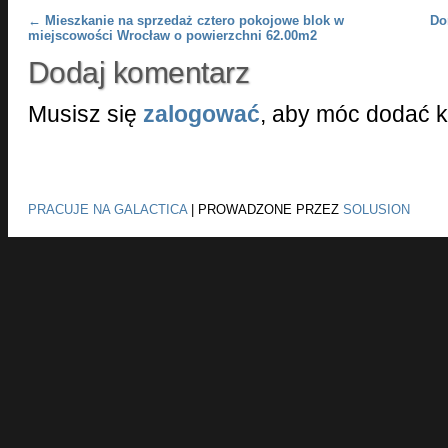
Post navigation
←
Mieszkanie na sprzedaż cztero pokojowe blok w
Do
miejscowości Wrocław o powierzchni 62.00m2
Dodaj komentarz
Musisz się
zalogować
, aby móc dodać 
PRACUJE NA GALACTICA
|
PROWADZONE PRZEZ
SOLUSION