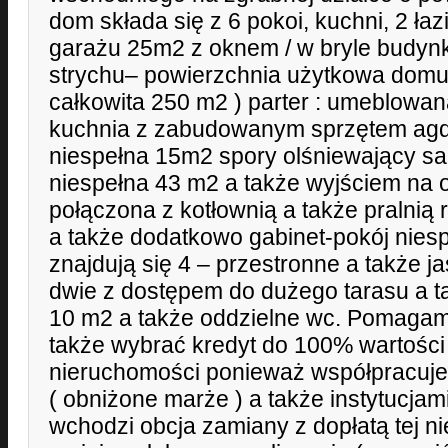
dom składa się z 6 pokoi, kuchni, 2 łaz
garażu 25m2 z oknem / w bryle budynku
strychu– powierzchnia użytkowa domu
całkowita 250 m2 ) parter : umeblowa
kuchnia z zabudowanym sprzętem agd 
niespełna 15m2 spory olśniewający sa
niespełna 43 m2 a także wyjściem na o
połączona z kotłownią a także pralni
a także dodatkowo gabinet-pokój nies
znajdują się 4 – przestronne a także ja
dwie z dostępem do dużego tarasu a 
10 m2 a także oddzielne wc. Pomagam
także wybrać kredyt do 100% wartośc
nieruchomości ponieważ współpracuj
( obniżone marże ) a także instytucjam
wchodzi obcja zamiany z dopłatą tej n