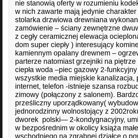
nie stanowią oferty w rozumieniu kod
w nich zawarte mają jedynie charakter 
stolarka drzwiowa drewniana wykonan
zamówienie – ściany zewnętrzne dw
z cegły ceramicznej elewacja ocieplo
dom super ciepły ) interesujący komi
kamiennym opalany drewnem – ogrze
parterze natomiast grzejniki na piętrz
ciepła woda –piec gazowy 2-funkcyjny
wszystkie media miejskie kanalizacja, 
internet, telefon -istnieje szansa roz
zimowy (połączony z salonem). Bardzo
prześliczny uporządkowany( wybudowa
jednorodzinny wolnostojący z 2002rok
dworek polski— 2-kondygnacyjny, um
w bezpośrednim w okolicy książa małe
wschodniego na zgrabnej działce o p