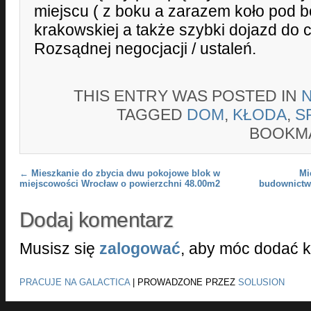
miejscu ( z boku a zarazem koło pod b
krakowskiej a także szybki dojazd do 
Rozsądnej negocjacji / ustaleń.
THIS ENTRY WAS POSTED IN
TAGGED
DOM
,
KŁODA
,
S
BOOKM
Post navigation
←
Mieszkanie do zbycia dwu pokojowe blok w
Mi
miejscowości Wrocław o powierzchni 48.00m2
budownictw
Dodaj komentarz
Musisz się
zalogować
, aby móc dodać 
PRACUJE NA GALACTICA
|
PROWADZONE PRZEZ
SOLUSION