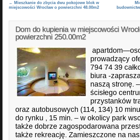
Post navigation
←
Mieszkanie do zbycia dwu pokojowe blok w
Mi
miejscowości Wrocław o powierzchni 48.00m2
budownictw
Dom do kupienia w miejscowości Wroc
powierzchni 250.00m2
apartdom—oso
prowadzący ofe
794 74 39 całk
biura -zaprasz
naszą stronę. 
ścisłego centru
przystanków tra
oraz autobusowych (114, 134) 10 min
do rynku , 15 min. – w okolicy park ws
także dobrze zagospodarowana przest
także rekreację. Zamieszczone na nas