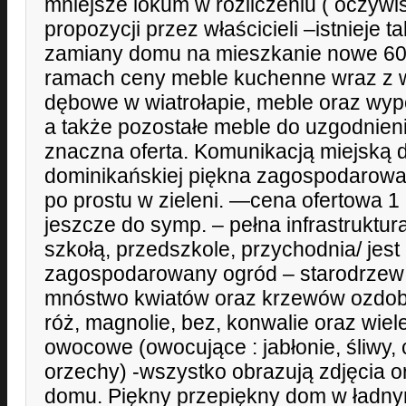
mniejsze lokum w rozliczeniu ( oczywi
propozycji przez właścicieli –istnieje 
zamiany domu na mieszkanie nowe 60
ramach ceny meble kuchenne wraz z 
dębowe w wiatrołapie, meble oraz wyp
a także pozostałe meble do uzgodnieni
znaczna oferta. Komunikacją miejską do
dominikańskiej piękna zagospodarowa
po prostu w zieleni. —cena ofertowa 1
jeszcze do symp. – pełna infrastruktura
szkołą, przedszkole, przychodnia/ jest 
zagospodarowany ogród – starodrzew (ś
mnóstwo kwiatów oraz krzewów ozdob
róż, magnolie, bez, konwalie oraz wiel
owocowe (owocujące : jabłonie, śliwy, 
orzechy) -wszystko obrazują zdjęcia 
domu. Piękny przepiękny dom w ładny