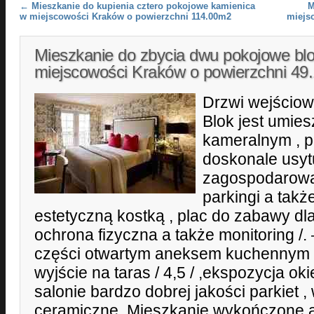
Post navigation
←
Mieszkanie do kupienia cztero pokojowe kamienica
M
w miejscowości Kraków o powierzchni 114.00m2
miejs
Mieszkanie do zbycia dwu pokojowe bl
miejscowości Kraków o powierzchni 4
Drzwi wejścio
Blok jest umies
kameralnym , p
doskonale usy
zagospodarowan
parkingi a tak
estetyczną kostką , plac do zabawy dl
ochrona fizyczna a także monitoring /. 
części otwartym aneksem kuchennym /9
wyjście na taras / 4,5 / ,ekspozycja ok
salonie bardzo dobrej jakości parkiet , 
ceramiczne. Mieszkanie wykończone 