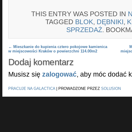
THIS ENTRY WAS POSTED IN
TAGGED
BLOK
,
DĘBNIKI
,
K
SPRZEDAŻ
. BOOKM
Post navigation
←
Mieszkanie do kupienia cztero pokojowe kamienica
M
w miejscowości Kraków o powierzchni 114.00m2
miejs
Dodaj komentarz
Musisz się
zalogować
, aby móc dodać 
PRACUJE NA GALACTICA
|
PROWADZONE PRZEZ
SOLUSION