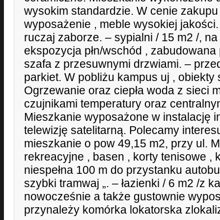
wysokim standardzie. W cenie zakupu 
wyposażenie , meble wysokiej jakości.
ruczaj zaborze. – sypialni / 15 m2 /, na
ekspozycja płn/wschód , zabudowana 
szafa z przesuwnymi drzwiami. – prze
parkiet. W pobliżu kampus uj , obiekty
Ogrzewanie oraz ciepła woda z sieci mie
czujnikami temperatury oraz centraln
Mieszkanie wyposażone w instalację int
telewizję satelitarną. Polecamy intere
mieszkanie o pow 49,15 m2, przy ul. M
rekreacyjne , basen , korty tenisowe , k
niespełna 100 m do przystanku autob
szybki tramwaj „. – łazienki / 6 m2 /z 
nowocześnie a także gustownie wypos
przynależy komórka lokatorska zlokal