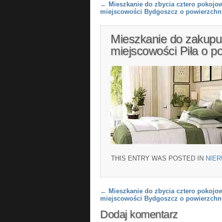
Post navigation
←
Mieszkanie do zbycia cztero pokojo
miejscowości Bydgoszcz o powierzchn
Mieszkanie do zakupu
miejscowości Piła o p
THIS ENTRY WAS POSTED IN
NIE
Post navigation
←
Mieszkanie do zbycia cztero pokojo
miejscowości Bydgoszcz o powierzchn
Dodaj komentarz