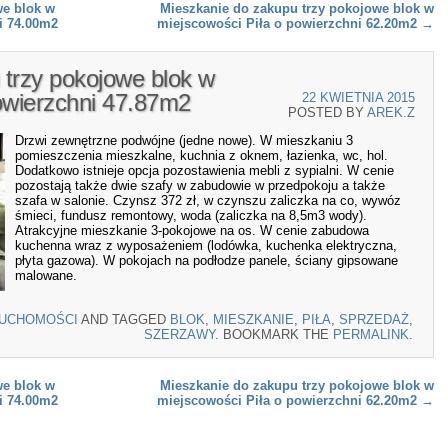
we blok w
Mieszkanie do zakupu trzy pokojowe blok w
i 74.00m2
miejscowości Piła o powierzchni 62.20m2
→
 trzy pokojowe blok w
owierzchni 47.87m2
22 KWIETNIA 2015
POSTED BY
AREK.Z
Drzwi zewnętrzne podwójne (jedne nowe). W mieszkaniu 3
pomieszczenia mieszkalne, kuchnia z oknem, łazienka, wc, hol.
Dodatkowo istnieje opcja pozostawienia mebli z sypialni. W cenie
pozostają także dwie szafy w zabudowie w przedpokoju a także
szafa w salonie. Czynsz 372 zł, w czynszu zaliczka na co, wywóz
śmieci, fundusz remontowy, woda (zaliczka na 8,5m3 wody).
Atrakcyjne mieszkanie 3-pokojowe na os. W cenie zabudowa
kuchenna wraz z wyposażeniem (lodówka, kuchenka elektryczna,
płyta gazowa). W pokojach na podłodze panele, ściany gipsowane
malowane.
RUCHOMOŚCI
AND TAGGED
BLOK
,
MIESZKANIE
,
PIŁA
,
SPRZEDAŻ
,
SZERZAWY
. BOOKMARK THE
PERMALINK
.
we blok w
Mieszkanie do zakupu trzy pokojowe blok w
i 74.00m2
miejscowości Piła o powierzchni 62.20m2
→