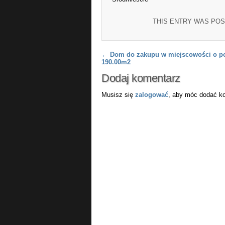
THIS ENTRY WAS POS
Post navigation
←
Dom do zakupu w miejscowości o p
190.00m2
Dodaj komentarz
Musisz się
zalogować
, aby móc dodać k