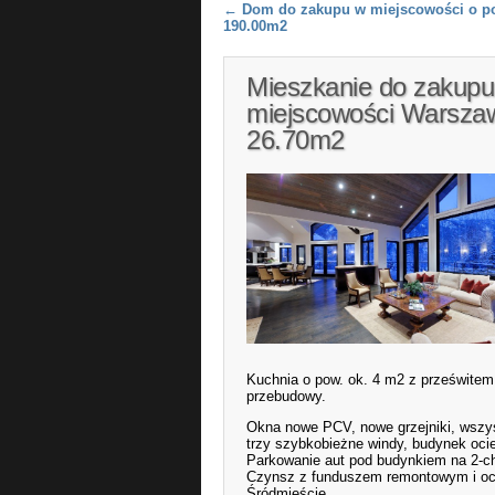
Post navigation
←
Dom do zakupu w miejscowości o p
190.00m2
Mieszkanie do zakupu
miejscowości Warszaw
26.70m2
Kuchnia o pow. ok. 4 m2 z prześwitem 
przebudowy.
Okna nowe PCV, nowe grzejniki, wszys
trzy szybkobieżne windy, budynek oci
Parkowanie aut pod budynkiem na 2-ch
Czynsz z funduszem remontowym i o
Śródmieście