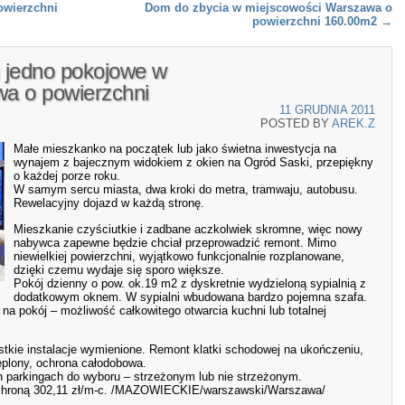
owierzchni
Dom do zbycia w miejscowości Warszawa o
powierzchni 160.00m2
→
 jedno pokojowe w
a o powierzchni
11 GRUDNIA 2011
POSTED BY
AREK.Z
Małe mieszkanko na początek lub jako świetna inwestycja na
wynajem z bajecznym widokiem z okien na Ogród Saski, przepiękny
o każdej porze roku.
W samym sercu miasta, dwa kroki do metra, tramwaju, autobusu.
Rewelacyjny dojazd w każdą stronę.
Mieszkanie czyściutkie i zadbane aczkolwiek skromne, więc nowy
nabywca zapewne będzie chciał przeprowadzić remont. Mimo
niewielkiej powierzchni, wyjątkowo funkcjonalnie rozplanowane,
dzięki czemu wydaje się sporo większe.
Pokój dzienny o pow. ok.19 m2 z dyskretnie wydzieloną sypialnią z
dodatkowym oknem. W sypialni wbudowana bardzo pojemna szafa.
na pokój – możliwość całkowitego otwarcia kuchni lub totalnej
tkie instalacje wymienione. Remont klatki schodowej na ukończeniu,
eplony, ochrona całodobowa.
 parkingach do wyboru – strzeżonym lub nie strzeżonym.
chroną 302,11 zł/m-c. /MAZOWIECKIE/warszawski/Warszawa/