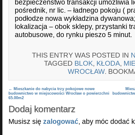
bezpieczeństwo transakcji umożliwia 
pośrednik, nr lic. – ładnego pokoju ( p
podłodze nowa wykładzina dywanowa;
lokalizacja – obok sklepy, przystanki 
autobusowe, do rynku pieszo 5 minut.
THIS ENTRY WAS POSTED IN
TAGGED
BLOK
,
KŁODA
,
MI
WROCŁAW
. BOOKM
Post navigation
←
Mieszkanie do nabycia trzy pokojowe nowe
Mies
budownictwo w miejscowości Wrocław o powierzchni
budownictw
65.00m2
Dodaj komentarz
Musisz się
zalogować
, aby móc dodać 