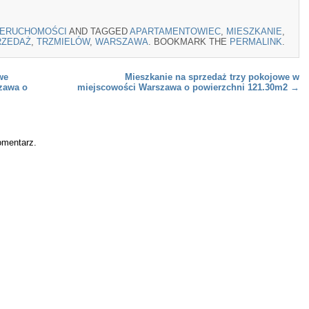
IERUCHOMOŚCI
AND TAGGED
APARTAMENTOWIEC
,
MIESZKANIE
,
RZEDAŻ
,
TRZMIELÓW
,
WARSZAWA
. BOOKMARK THE
PERMALINK
.
we
Mieszkanie na sprzedaż trzy pokojowe w
zawa o
miejscowości Warszawa o powierzchni 121.30m2
→
omentarz.