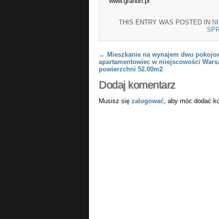
www.grandh.pl
THIS ENTRY WAS POSTED IN
N
SP
Post navigation
←
Mieszkanie na wynajem dwu pokojo
apartamentowiec w miejscowości Wars
powierzchni 52.00m2
Dodaj komentarz
Musisz się
zalogować
, aby móc dodać k