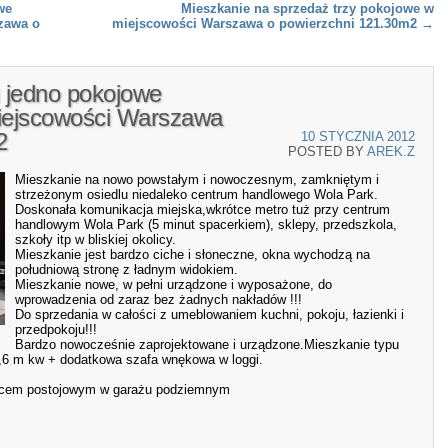
we
Mieszkanie na sprzedaż trzy pokojowe w
zawa o
miejscowości Warszawa o powierzchni 121.30m2
→
 jedno pokojowe
iejscowości Warszawa
2
10 STYCZNIA 2012
POSTED BY
AREK.Z
Mieszkanie na nowo powstałym i nowoczesnym, zamkniętym i
strzeżonym osiedlu niedaleko centrum handlowego Wola Park.
Doskonała komunikacja miejska,wkrótce metro tuż przy centrum
handlowym Wola Park (5 minut spacerkiem), sklepy, przedszkola,
szkoły itp w bliskiej okolicy.
Mieszkanie jest bardzo ciche i słoneczne, okna wychodzą na
południową stronę z ładnym widokiem.
Mieszkanie nowe, w pełni urządzone i wyposażone, do
wprowadzenia od zaraz bez żadnych nakładów !!!
Do sprzedania w całości z umeblowaniem kuchni, pokoju, łazienki i
przedpokoju!!!
Bardzo nowocześnie zaprojektowane i urządzone.Mieszkanie typu
 2,6 m kw + dodatkowa szafa wnękowa w loggi.
scem postojowym w garażu podziemnym