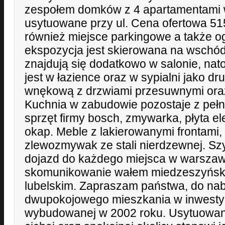
zespołem domków z 4 apartamentami 
usytuowane przy ul. Cena ofertowa 51
również miejsce parkingowe a także o
ekspozycja jest skierowana na wschó
znajdują się dodatkowo w salonie, na
jest w łazience oraz w sypialni jako dru
wnękową z drzwiami przesuwnymi ora
Kuchnia w zabudowie pozostaje z pe
sprzęt firmy bosch, zmywarka, płyta el
okap. Meble z lakierowanymi frontami, 
zlewozmywak ze stali nierdzewnej. Sz
dojazd do każdego miejsca w warszaw
skomunikowanie wałem miedzeszyński
lubelskim. Zapraszam państwa, do na
dwupokojowego mieszkania w inwestyc
wybudowanej w 2002 roku. Usytuowani