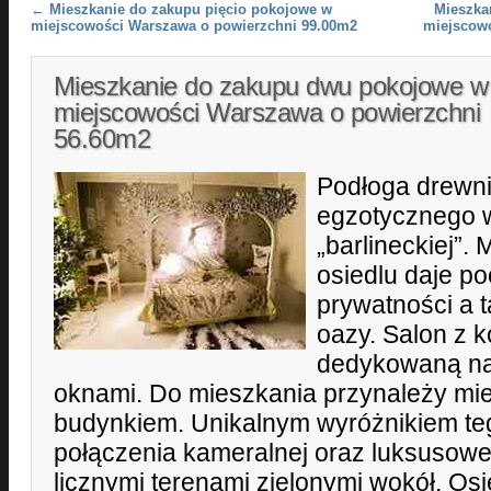
Post navigation
←
Mieszkanie do zakupu pięcio pokojowe w
Mieszka
miejscowości Warszawa o powierzchni 99.00m2
miejscow
Mieszkanie do zakupu dwu pokojowe w
miejscowości Warszawa o powierzchni
56.60m2
Podłoga drewn
egzotycznego 
„barlineckiej”.
osiedlu daje po
prywatności a t
oazy. Salon z 
dedykowaną na 
oknami. Do mieszkania przynależy mi
budynkiem. Unikalnym wyróżnikiem tego
połączenia kameralnej oraz luksusowe
licznymi terenami zielonymi wokół. Osie