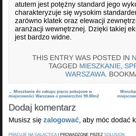
atutem jest potężny standard jego wyk
charakteryzuje się wysokim standard
zarówno klatek oraz elewacji zewnętrzn
aranżacji wewnętrznej. Dzięki takiej e
jest bardzo widne.
THIS ENTRY WAS POSTED IN
TAGGED
MIESZKANIE
,
SP
WARSZAWA
. BOOKM
Post navigation
←
Mieszkanie do zakupu pięcio pokojowe w
Mieszka
miejscowości Warszawa o powierzchni 99.00m2
miejscow
Dodaj komentarz
Musisz się
zalogować
, aby móc dodać 
PRACUJE NA GALACTICA
|
PROWADZONE PRZEZ
SOLUSION