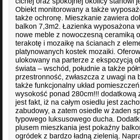
cichej oraz spokojnej okolicy stanowi j
Obiekt monitorowany a także wyposażo
także ochronę. Mieszkanie zawiera dok
balkon 7,3m2. Łazienka wyposażona 
nowe meble z nowoczesną ceramiką or
terakotę i mozaikę na ścianach z elem
platynowanych kostek mozaiki. Ofero
ulokowany na parterze z ekspozycją oki
świata – wschód, południe a także półn
przestronność, zwłaszcza z uwagi na
także funkcjonalny układ pomieszczeń
wysokość ponad 280cm!!! dodatkową z
jest fakt, iż na całym osiedlu jest zac
zabudowy, a zatem osiedle w żaden sp
typowego luksusowego ducha. Dodat
plusem mieszkania jest pokaźny balko
ogródek z bardzo ładną zielenią. Na