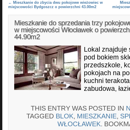
Post navigation
←
Mieszkanie do zbycia dwu pokojowe wieżowiec w
Mies
miejscowości Bydgoszcz o powierzchni 43.00m2
miejscow
Mieszkanie do sprzedania trzy pokojow
w miejscowości Włocławek o powierzch
44.90m2
Lokal znajduje 
pod bokiem skl
przedszkole, k
pokojach na po
kuchni terakot
zabudowa, łazi
THIS ENTRY WAS POSTED IN
TAGGED
BLOK
,
MIESZKANIE
,
SP
WŁOCŁAWEK
. BOOKM