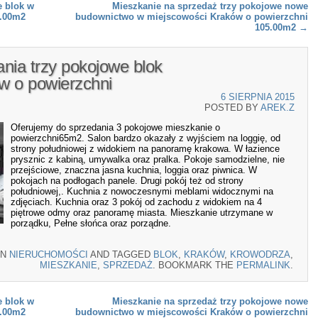
 blok w
Mieszkanie na sprzedaż trzy pokojowe nowe
4.00m2
budownictwo w miejscowości Kraków o powierzchni
105.00m2
→
nia trzy pokojowe blok
w o powierzchni
6 SIERPNIA 2015
POSTED BY
AREK.Z
Oferujemy do sprzedania 3 pokojowe mieszkanie o
powierzchni65m2. Salon bardzo okazały z wyjściem na loggię, od
strony południowej z widokiem na panoramę krakowa. W łazience
prysznic z kabiną, umywalka oraz pralka. Pokoje samodzielne, nie
przejściowe, znaczna jasna kuchnia, loggia oraz piwnica. W
pokojach na podłogach panele. Drugi pokój też od strony
południowej,. Kuchnia z nowoczesnymi meblami widocznymi na
zdjęciach. Kuchnia oraz 3 pokój od zachodu z widokiem na 4
piętrowe odmy oraz panoramę miasta. Mieszkanie utrzymane w
porządku, Pełne słońca oraz porządne.
IN
NIERUCHOMOŚCI
AND TAGGED
BLOK
,
KRAKÓW
,
KROWODRZA
,
MIESZKANIE
,
SPRZEDAŻ
. BOOKMARK THE
PERMALINK
.
 blok w
Mieszkanie na sprzedaż trzy pokojowe nowe
4.00m2
budownictwo w miejscowości Kraków o powierzchni