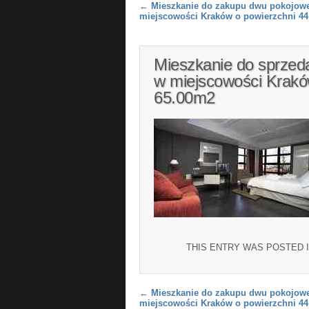
Post navigation
←
Mieszkanie do zakupu dwu pokojowe
miejscowości Kraków o powierzchni 4
Mieszkanie do sprzeda
w miejscowości Krakó
65.00m2
THIS ENTRY WAS POSTED 
Post navigation
←
Mieszkanie do zakupu dwu pokojowe
miejscowości Kraków o powierzchni 4