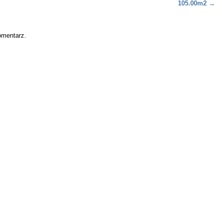
105.00m2
→
omentarz.