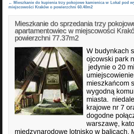
Post navigation
←
Mieszkanie do kupienia trzy pokojowe kamienica w
Lokal pod w
miejscowości Kraków o powierzchni 60.40m2
Mieszkanie do sprzedania trzy pokojow
apartamentowiec w miejscowości Krak
powierzchni 77.37m2
W budynkach są
ojcowski park 
jedynie o 20 m
umiejscowienie
mieszkańcom s
wygodną komun
miasta. niedal
krajowe nr 7 or
dogodne połącz
warszawę, katow
międzynarodowe lotnisko w balicach.