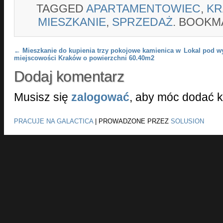
TAGGED
APARTAMENTOWIEC
,
K
MIESZKANIE
,
SPRZEDAŻ
. BOOKM
Post navigation
←
Mieszkanie do kupienia trzy pokojowe kamienica w
Lokal pod w
miejscowości Kraków o powierzchni 60.40m2
Dodaj komentarz
Musisz się
zalogować
, aby móc dodać 
PRACUJE NA GALACTICA
|
PROWADZONE PRZEZ
SOLUSION