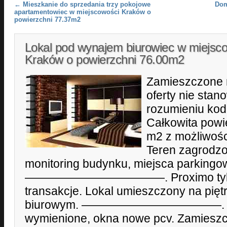
Post navigation
←
Mieszkanie do sprzedania trzy pokojowe
Dom
apartamentowiec w miejscowości Kraków o
powierzchni 77.37m2
Lokal pod wynajem biurowiec w miejsc
Kraków o powierzchni 76.00m2
Zamieszczone 
oferty nie stan
rozumieniu kod
Całkowita powie
m2 z możliwośc
Teren zagrodzo
monitoring budynku, miejsca parkingo
————————————. Proximo tylko
transakcje. Lokal umieszczony na pię
biurowym. ————————————. Wszy
wymienione, okna nowe pcv. Zamiesz