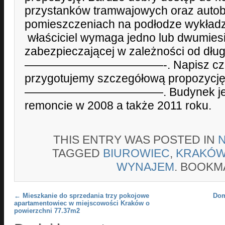
przystanków tramwajowych oraz auto
pomieszczeniach na podłodze wykład
właściciel wymaga jedno lub dwumiesi
zabezpieczającej w zależności od dłu
————————————-. Napisz czeg
przygotujemy szczegółową propozycję
————————————. Budynek jest 
remoncie w 2008 a także 2011 roku.
THIS ENTRY WAS POSTED IN
TAGGED
BIUROWIEC
,
KRAKÓ
WYNAJEM
. BOOKM
Post navigation
←
Mieszkanie do sprzedania trzy pokojowe
Dom
apartamentowiec w miejscowości Kraków o
powierzchni 77.37m2