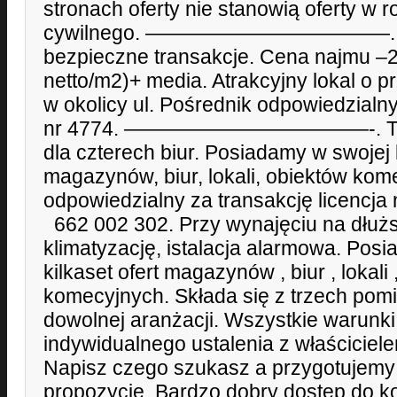
stronach oferty nie stanowią oferty w
cywilnego. ————————————. Pr
bezpieczne transakcje. Cena najmu –2
netto/m2)+ media. Atrakcyjny lokal o 
w okolicy ul. Pośrednik odpowiedzialny
nr 4774. ————————————-. Toal
dla czterech biur. Posiadamy w swojej b
magazynów, biur, lokali, obiektów kom
odpowiedzialny za transakcję licencja 
662 002 302. Przy wynajęciu na dłużs
klimatyzację, istalacja alarmowa. Pos
kilkaset ofert magazynów , biur , lokali
komecyjnych. Składa się z trzech pom
dowolnej aranżacji. Wszystkie warunk
indywidualnego ustalenia z właściciel
Napisz czego szukasz a przygotujem
propozycję. Bardzo dobry dostęp do ko