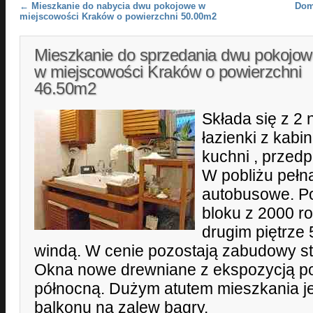
Post navigation
←
Mieszkanie do nabycia dwu pokojowe w
Dom
miejscowości Kraków o powierzchni 50.00m2
Mieszkanie do sprzedania dwu pokojow
w miejscowości Kraków o powierzchni
46.50m2
Składa się z 2 
łazienki z kabi
kuchni , przedp
W pobliżu pełna 
autobusowe. P
bloku z 2000 ro
drugim piętrze 
windą. W cenie pozostają zabudowy sta
Okna nowe drewniane z ekspozycją po
północną. Dużym atutem mieszkania je
balkonu na zalew bagry.