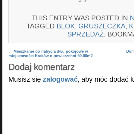
THIS ENTRY WAS POSTED IN
TAGGED
BLOK
,
GRUSZECZKA
,
K
SPRZEDAŻ
. BOOKM
Post navigation
←
Mieszkanie do nabycia dwu pokojowe w
Dom
miejscowości Kraków o powierzchni 50.00m2
Dodaj komentarz
Musisz się
zalogować
, aby móc dodać 