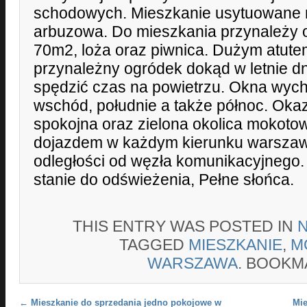
schodowych. Mieszkanie usytuowane n
arbuzowa. Do mieszkania przynależy 
70m2, loża oraz piwnica. Dużym atute
przynależny ogródek dokąd w letnie d
spędzić czas na powietrzu. Okna wych
wschód, południe a także północ. Okaz
spokojna oraz zielona okolica mokot
dojazdem w każdym kierunku warszawy 
odległości od węzła komunikacyjnego.
stanie do odświeżenia, Pełne słońca.
THIS ENTRY WAS POSTED IN
TAGGED
MIESZKANIE
,
M
WARSZAWA
. BOOKM
Post navigation
←
Mieszkanie do sprzedania jedno pokojowe w
Mie