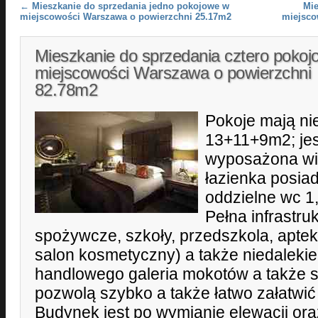
Post navigation
←
Mieszkanie do sprzedania jedno pokojowe w
Mie
miejscowości Warszawa o powierzchni 25.17m2
miejsco
Mieszkanie do sprzedania cztero poko
miejscowości Warszawa o powierzchni
82.78m2
Pokoje mają ni
13+11+9m2; jes
wyposażona wi
łazienka posia
oddzielne wc 1,
Pełna infrastru
spożywcze, szkoły, przedszkola, apteki
salon kosmetyczny) a także niedaleki
handlowego galeria mokotów a także s
pozwolą szybko a także łatwo załatwić
Budynek jest po wymianie elewacji ora